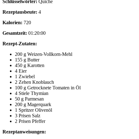
Schlüsselwörter:
Quiche
Rezeptausbeute:
4
Kalorien:
720
Gesamtzeit:
01:20:00
Rezept-Zutaten:
200 g Weizen-Vollkorn-Mehl
155 g Butter
450 g Karotten
4 Eier
1 Zwiebel
2 Zehen Knoblauch
100 g Getrocknete Tomaten in Öl
4 Stiele Thymian
50 g Parmesan
200 g Magerquark
1 Spritzer Olivenöl
3 Prisen Salz
2 Prisen Pfeffer
Rezeptanweisungen: