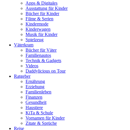
Apps & Digitales
Ausstattung für Kinder
Bücher für Kinder
Filme & Serien
Kindermode
Kinderwagen
Musik für Kinder
Spielzeug
Väterkram
Bücher für Väter
Familienautos
Technik & Gadgets
Videos
Daddylicious on Tour
Ratgeber
Ernährung
Erziehung
Familienleben
Finanzen
Gesundheit
Haustiere
KiTa & Schule
Vornamen für Kinder
Zitate & Sprüche
Reise