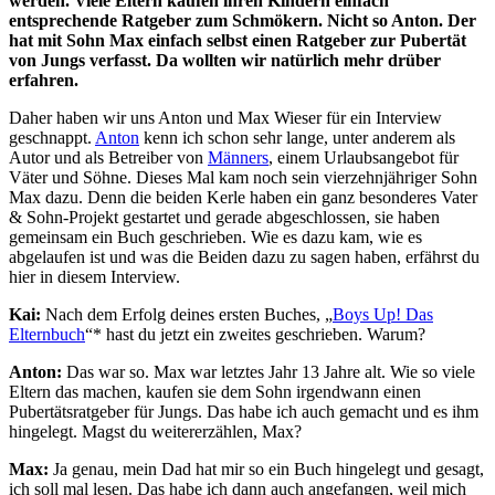
werden. Viele Eltern kaufen ihren Kindern einfach
entsprechende Ratgeber zum Schmökern. Nicht so Anton. Der
hat mit Sohn Max einfach selbst einen Ratgeber zur Pubertät
von Jungs verfasst. Da wollten wir natürlich mehr drüber
erfahren.
Daher haben wir uns Anton und Max Wieser für ein Interview
geschnappt.
Anton
kenn ich schon sehr lange, unter anderem als
Autor und als Betreiber von
Männers
, einem Urlaubsangebot für
Väter und Söhne. Dieses Mal kam noch sein vierzehnjähriger Sohn
Max dazu. Denn die beiden Kerle haben ein ganz besonderes Vater
& Sohn-Projekt gestartet und gerade abgeschlossen, sie haben
gemeinsam ein Buch geschrieben. Wie es dazu kam, wie es
abgelaufen ist und was die Beiden dazu zu sagen haben, erfährst du
hier in diesem Interview.
Kai:
Nach dem Erfolg deines ersten Buches, „
Boys Up! Das
Elternbuch
“* hast du jetzt ein zweites geschrieben. Warum?
Anton:
Das war so. Max war letztes Jahr 13 Jahre alt. Wie so viele
Eltern das machen, kaufen sie dem Sohn irgendwann einen
Pubertätsratgeber für Jungs. Das habe ich auch gemacht und es ihm
hingelegt. Magst du weitererzählen, Max?
Max:
Ja genau, mein Dad hat mir so ein Buch hingelegt und gesagt,
ich soll mal lesen. Das habe ich dann auch angefangen, weil mich