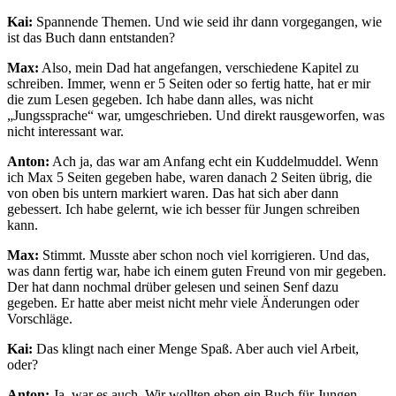
Kai:
Spannende Themen. Und wie seid ihr dann vorgegangen, wie
ist das Buch dann entstanden?
Max:
Also, mein Dad hat angefangen, verschiedene Kapitel zu
schreiben. Immer, wenn er 5 Seiten oder so fertig hatte, hat er mir
die zum Lesen gegeben. Ich habe dann alles, was nicht
„Jungssprache“ war, umgeschrieben. Und direkt rausgeworfen, was
nicht interessant war.
Anton:
Ach ja, das war am Anfang echt ein Kuddelmuddel. Wenn
ich Max 5 Seiten gegeben habe, waren danach 2 Seiten übrig, die
von oben bis untern markiert waren. Das hat sich aber dann
gebessert. Ich habe gelernt, wie ich besser für Jungen schreiben
kann.
Max:
Stimmt. Musste aber schon noch viel korrigieren. Und das,
was dann fertig war, habe ich einem guten Freund von mir gegeben.
Der hat dann nochmal drüber gelesen und seinen Senf dazu
gegeben. Er hatte aber meist nicht mehr viele Änderungen oder
Vorschläge.
Kai:
Das klingt nach einer Menge Spaß. Aber auch viel Arbeit,
oder?
Anton:
Ja, war es auch. Wir wollten eben ein Buch für Jungen