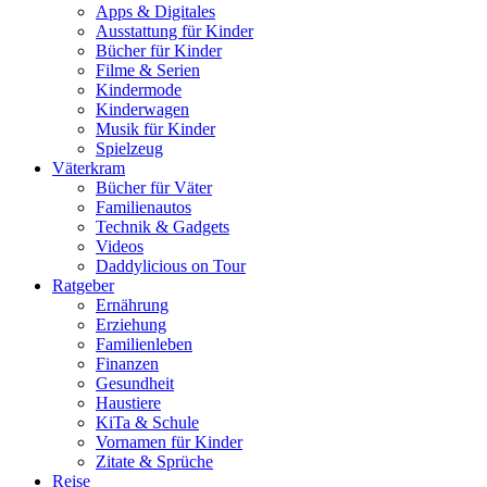
Apps & Digitales
Ausstattung für Kinder
Bücher für Kinder
Filme & Serien
Kindermode
Kinderwagen
Musik für Kinder
Spielzeug
Väterkram
Bücher für Väter
Familienautos
Technik & Gadgets
Videos
Daddylicious on Tour
Ratgeber
Ernährung
Erziehung
Familienleben
Finanzen
Gesundheit
Haustiere
KiTa & Schule
Vornamen für Kinder
Zitate & Sprüche
Reise