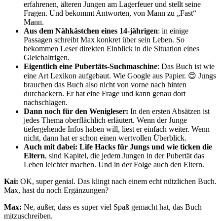
erfahrenen, älteren Jungen am Lagerfeuer und stellt seine
Fragen. Und bekommt Antworten, von Mann zu „Fast“
Mann.
Aus dem Nähkästchen eines 14-jährigen
: in einige
Passagen schreibt Max konkret über sein Leben. So
bekommen Leser direkten Einblick in die Situation eines
Gleichaltrigen.
Eigentlich eine Pubertäts-Suchmaschine
: Das Buch ist wie
eine Art Lexikon aufgebaut. Wie Google aus Papier. 😊 Jungs
brauchen das Buch also nicht von vorne nach hinten
durchackern. Er hat eine Frage und kann genau dort
nachschlagen.
Dann noch für den Wenigleser:
In den ersten Absätzen ist
jedes Thema oberflächlich erläutert. Wenn der Junge
tiefergehende Infos haben will, liest er einfach weiter. Wenn
nicht, dann hat er schon einen wertvollen Überblick.
Auch mit dabei: Life Hacks für Jungs und wie ticken die
Eltern
, sind Kapitel, die jedem Jungen in der Pubertät das
Leben leichter machen. Und in der Folge auch den Eltern.
Kai:
OK, super genial. Das klingt nach einem echt nützlichen Buch.
Max, hast du noch Ergänzungen?
Max:
Ne, außer, dass es super viel Spaß gemacht hat, das Buch
mitzuschreiben.