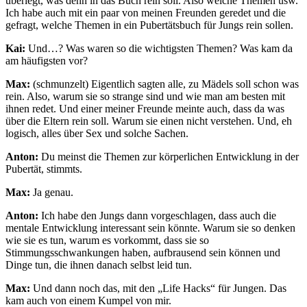
überlegt, was denn in das Buch rein soll. Also welche Themen usw.
Ich habe auch mit ein paar von meinen Freunden geredet und die
gefragt, welche Themen in ein Pubertätsbuch für Jungs rein sollen.
Kai:
Und…? Was waren so die wichtigsten Themen? Was kam da
am häufigsten vor?
Max:
(schmunzelt) Eigentlich sagten alle, zu Mädels soll schon was
rein. Also, warum sie so strange sind und wie man am besten mit
ihnen redet. Und einer meiner Freunde meinte auch, dass da was
über die Eltern rein soll. Warum sie einen nicht verstehen. Und, eh
logisch, alles über Sex und solche Sachen.
Anton:
Du meinst die Themen zur körperlichen Entwicklung in der
Pubertät, stimmts.
Max:
Ja genau.
Anton:
Ich habe den Jungs dann vorgeschlagen, dass auch die
mentale Entwicklung interessant sein könnte. Warum sie so denken
wie sie es tun, warum es vorkommt, dass sie so
Stimmungsschwankungen haben, aufbrausend sein können und
Dinge tun, die ihnen danach selbst leid tun.
Max:
Und dann noch das, mit den „Life Hacks“ für Jungen. Das
kam auch von einem Kumpel von mir.