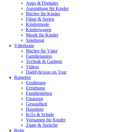
Apps & Digitales
Ausstattung für Kinder
Bücher für Kinder
Filme & Serien
Kindermode
Kinderwagen
Musik für Kinder
Spielzeug
Väterkram
Bücher für Väter
Familienautos
Technik & Gadgets
Videos
Daddylicious on Tour
Ratgeber
Ernährung
Erziehung
Familienleben
Finanzen
Gesundheit
Haustiere
KiTa & Schule
Vornamen für Kinder
Zitate & Sprüche
Reise