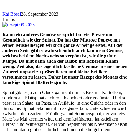
Kai Bösel
28. September 2023
1 mins
Kaum ein anderes Gemüse verspricht so viel Power und
Gesundheit wie der Spinat. Da hat der Matrose Popeye mit
seinen Muskelbergen wirklich ganze Arbeit geleistet. Auf der
anderen Seite gibt es wahrscheinlich auch kaum ein Gemüse,
welches bei dem Nachwuchs so verpönt ist, wie die grüne
Pampe. Da hilft dann auch der Blubb mit leckerem Rahm
wenig. Zeit also, das eigentlich köstliche Gemüse in einer neuen
Zubereitungsart zu präsentieren und kleine Kritiker
verstummen zu lassen. Daher ist unser Rezept des Monats eine
knackige Spinat-Blätterteigrolle.
Spinat gibt es ja zum Glück gar nicht nur als Brei mit Kartoffeln,
sondern als Blattspinat auch roh, blanchiert oder gedünstet. Und so
passt er in Salate, zu Pasta, in Aufläufe, in eine Quiche oder in den
Smoothie. Spinat bekommt ihr das ganze Jahr. Unterschieden wird
zwischen dem zarteren Frühlings- und Sommerspinat, der von etwa
März bis Mai geerntet wird, und dem kräftigeren, langstieligen
Herbst- und Winterspinat, der von September bis November Saison
hat. Und dann gibt es natürlich auch noch die tiefgefrorenen