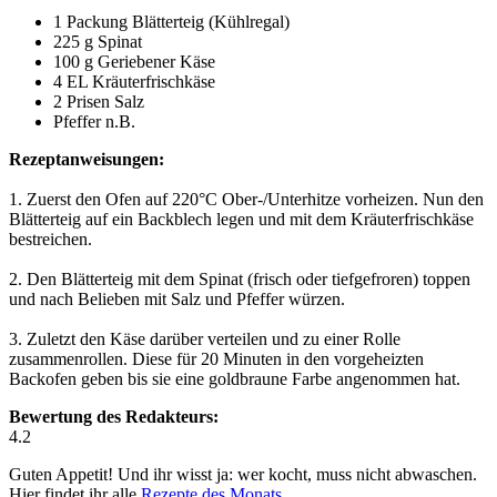
1 Packung Blätterteig (Kühlregal)
225 g Spinat
100 g Geriebener Käse
4 EL Kräuterfrischkäse
2 Prisen Salz
Pfeffer n.B.
Rezeptanweisungen:
1. Zuerst den Ofen auf 220°C Ober-/Unterhitze vorheizen. Nun den
Blätterteig auf ein Backblech legen und mit dem Kräuterfrischkäse
bestreichen.
2. Den Blätterteig mit dem Spinat (frisch oder tiefgefroren) toppen
und nach Belieben mit Salz und Pfeffer würzen.
3. Zuletzt den Käse darüber verteilen und zu einer Rolle
zusammenrollen. Diese für 20 Minuten in den vorgeheizten
Backofen geben bis sie eine goldbraune Farbe angenommen hat.
Bewertung des Redakteurs:
4.2
Guten Appetit! Und ihr wisst ja: wer kocht, muss nicht abwaschen.
Hier findet ihr alle
Rezepte des Monats
.