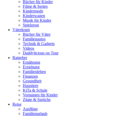
Bücher für Kinder
Filme & Serien
Kindermode
Kinderwagen
Musik für Kinder
Spielzeug
Väterkram
Bücher für Väter
Familienautos
Technik & Gadgets
Videos
Daddylicious on Tour
Ratgeber
Ernährung
Erziehung
Familienleben
Finanzen
Gesundheit
Haustiere
KiTa & Schule
Vornamen für Kinder
Zitate & Sprüche
Reise
Ausflüge
Familienurlaub