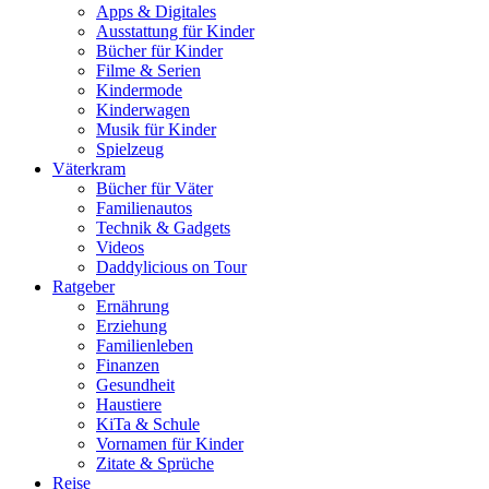
Apps & Digitales
Ausstattung für Kinder
Bücher für Kinder
Filme & Serien
Kindermode
Kinderwagen
Musik für Kinder
Spielzeug
Väterkram
Bücher für Väter
Familienautos
Technik & Gadgets
Videos
Daddylicious on Tour
Ratgeber
Ernährung
Erziehung
Familienleben
Finanzen
Gesundheit
Haustiere
KiTa & Schule
Vornamen für Kinder
Zitate & Sprüche
Reise