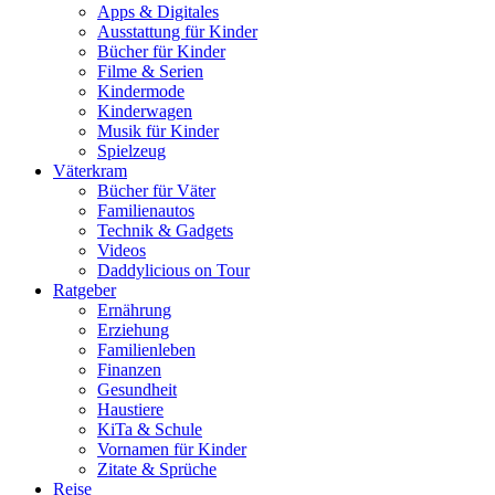
Apps & Digitales
Ausstattung für Kinder
Bücher für Kinder
Filme & Serien
Kindermode
Kinderwagen
Musik für Kinder
Spielzeug
Väterkram
Bücher für Väter
Familienautos
Technik & Gadgets
Videos
Daddylicious on Tour
Ratgeber
Ernährung
Erziehung
Familienleben
Finanzen
Gesundheit
Haustiere
KiTa & Schule
Vornamen für Kinder
Zitate & Sprüche
Reise