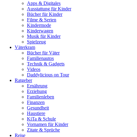
Apps & Digitales
Ausstattung für Kinder
Bücher für Kinder
Filme & Serien
Kindermode
Kinderwagen
Musik für Kinder
Spielzeug
Väterkram
Bücher für Väter
Familienautos
Technik & Gadgets
Videos
Daddylicious on Tour
Ratgeber
Ernährung
Erziehung
Familienleben
Finanzen
Gesundheit
Haustiere
KiTa & Schule
Vornamen für Kinder
Zitate & Sprüche
Reise