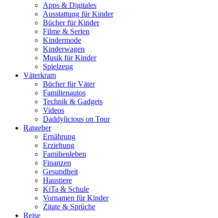
Apps & Digitales
Ausstattung für Kinder
Bücher für Kinder
Filme & Serien
Kindermode
Kinderwagen
Musik für Kinder
Spielzeug
Väterkram
Bücher für Väter
Familienautos
Technik & Gadgets
Videos
Daddylicious on Tour
Ratgeber
Ernährung
Erziehung
Familienleben
Finanzen
Gesundheit
Haustiere
KiTa & Schule
Vornamen für Kinder
Zitate & Sprüche
Reise