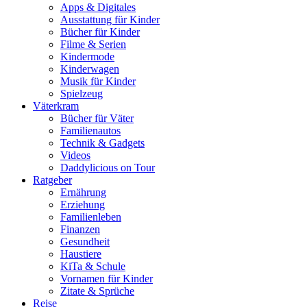
Apps & Digitales
Ausstattung für Kinder
Bücher für Kinder
Filme & Serien
Kindermode
Kinderwagen
Musik für Kinder
Spielzeug
Väterkram
Bücher für Väter
Familienautos
Technik & Gadgets
Videos
Daddylicious on Tour
Ratgeber
Ernährung
Erziehung
Familienleben
Finanzen
Gesundheit
Haustiere
KiTa & Schule
Vornamen für Kinder
Zitate & Sprüche
Reise