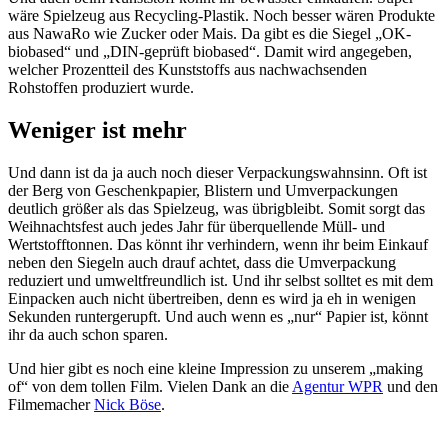
wäre Spielzeug aus Recycling-Plastik. Noch besser wären Produkte
aus NawaRo wie Zucker oder Mais. Da gibt es die Siegel „OK-
biobased“ und „DIN-geprüft biobased“. Damit wird angegeben,
welcher Prozentteil des Kunststoffs aus nachwachsenden
Rohstoffen produziert wurde.
Weniger ist mehr
Und dann ist da ja auch noch dieser Verpackungswahnsinn. Oft ist
der Berg von Geschenkpapier, Blistern und Umverpackungen
deutlich größer als das Spielzeug, was übrigbleibt. Somit sorgt das
Weihnachtsfest auch jedes Jahr für überquellende Müll- und
Wertstofftonnen. Das könnt ihr verhindern, wenn ihr beim Einkauf
neben den Siegeln auch drauf achtet, dass die Umverpackung
reduziert und umweltfreundlich ist. Und ihr selbst solltet es mit dem
Einpacken auch nicht übertreiben, denn es wird ja eh in wenigen
Sekunden runtergerupft. Und auch wenn es „nur“ Papier ist, könnt
ihr da auch schon sparen.
Und hier gibt es noch eine kleine Impression zu unserem „making
of“ von dem tollen Film. Vielen Dank an die
Agentur WPR
und den
Filmemacher
Nick Böse
.