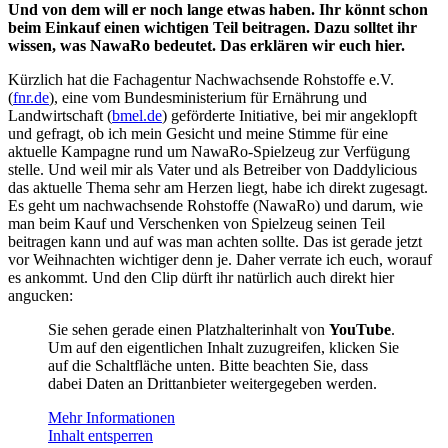
Und von dem will er noch lange etwas haben. Ihr könnt schon
beim Einkauf einen wichtigen Teil beitragen. Dazu solltet ihr
wissen, was NawaRo bedeutet. Das erklären wir euch hier.
Kürzlich hat die Fachagentur Nachwachsende Rohstoffe e.V.
(
fnr.de
), eine vom Bundesministerium für Ernährung und
Landwirtschaft (
bmel.de
) geförderte Initiative, bei mir angeklopft
und gefragt, ob ich mein Gesicht und meine Stimme für eine
aktuelle Kampagne rund um NawaRo-Spielzeug zur Verfügung
stelle. Und weil mir als Vater und als Betreiber von Daddylicious
das aktuelle Thema sehr am Herzen liegt, habe ich direkt zugesagt.
Es geht um nachwachsende Rohstoffe (NawaRo) und darum, wie
man beim Kauf und Verschenken von Spielzeug seinen Teil
beitragen kann und auf was man achten sollte. Das ist gerade jetzt
vor Weihnachten wichtiger denn je. Daher verrate ich euch, worauf
es ankommt. Und den Clip dürft ihr natürlich auch direkt hier
angucken:
Sie sehen gerade einen Platzhalterinhalt von
YouTube
.
Um auf den eigentlichen Inhalt zuzugreifen, klicken Sie
auf die Schaltfläche unten. Bitte beachten Sie, dass
dabei Daten an Drittanbieter weitergegeben werden.
Mehr Informationen
Inhalt entsperren