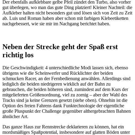
Der ebenfalls aufklebbare gelbe Pfeil zündet den Turbo, also vorher
gut überlegen, wo man das gute Ding platziert! Kleiner Nachteil: die
Aufkleber halten nicht besonders gut und lösen sich von Zeit zu Zeit
ab. Luis und Roman haben aber schon mit farbigen Klebeetiketten
nachgebessert, wie sie mir im Nachgang berichtet haben.
Neben der Strecke geht der Spaß erst
richtig los
Die Geschwindigkeit: 4 unterschiedliche Modi lassen sich, ebenso
übrigens wie die Scheinwerfer und Rücklichter der beiden
schmucken Racer, an der Fernbedienung anwählen. Allerdings sind
lediglich die beiden niedrigeren wirklich auf der Bahn zu
gebrauchen, die beiden höheren sind, zumindest auf dem Kurs der
mitgelieferten Größenordnung, viel zu zornig – aber der Wahl des
Tracks sind ja keine Grenzen gesetzt (siehe oben). Ohnehin ist die
Option des freien Fahrens dank Funktechnologie der eigentliche
große Pluspunkt der Challenge gegenüber althergebrachten Bahnen
ähnlicher Art.
Das ganze Haus zur Rennstrecke deklarieren zu können, hat ein
mordsmäßiges Spaßpotential, insbesondere auf glatten Böden unter