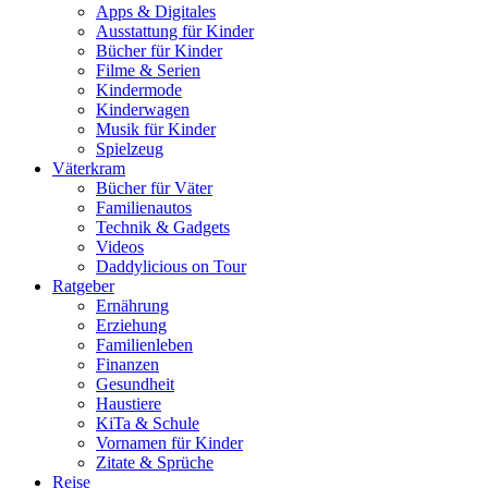
Apps & Digitales
Ausstattung für Kinder
Bücher für Kinder
Filme & Serien
Kindermode
Kinderwagen
Musik für Kinder
Spielzeug
Väterkram
Bücher für Väter
Familienautos
Technik & Gadgets
Videos
Daddylicious on Tour
Ratgeber
Ernährung
Erziehung
Familienleben
Finanzen
Gesundheit
Haustiere
KiTa & Schule
Vornamen für Kinder
Zitate & Sprüche
Reise