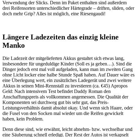
Verwendung der Slicks. Denn im Paket enthalten sind außerdem
drei Reifensorten unterschiedlicher Härtegrade – driften, sliden, oder
doch mehr Grip? Alles ist möglich, eine Riesengaudi!
Längere Ladezeiten das einzig kleine
Manko
Die Ladezeit der mitgelieferten Akkus gestaltet sich etwas lang,
insbesondere für ungeduldige Kinder (Soll es ja geben…). Sind die
Dinger jedoch erst mal voll aufgeladen, kann man im zweiten Gang
ohne Licht locker eine halbe Stunde Spaß haben. Auf Dauer wäre es
eine Überlegung wert, ein zusätzliches Ladegerät und zwei weitere
Akkus in seinen Mini-Rennstall zu investieren (ca. €45) Apropos
Geld: Nach intensivem Test befindet Daddy Roman den
Anschaffungspreis als vollkommen angemessen. Die Qualität der
Komponenten sei durchweg gut bis sehr gut, das Preis-
Leistungsverhältnis damit absolut okay. Und wenn sich Haare, oder
die Fusel von den Socken mal wieder um die Reifen gewickelt
haben, kein Problem.
Denn diese sind, wie erwähnt, leicht abnehm- bzw. wechselbar und
eine Säuberung schnell erledigt. Der Rest der Autos ist verkapselt