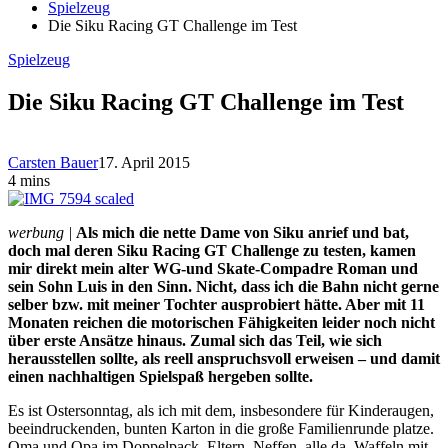
Spielzeug
Die Siku Racing GT Challenge im Test
Spielzeug
Die Siku Racing GT Challenge im Test
Carsten Bauer
17. April 2015
4 mins
werbung
|
Als mich die nette Dame von Siku anrief und bat,
doch mal deren Siku Racing GT Challenge zu testen, kamen
mir direkt mein alter WG-und Skate-Compadre Roman und
sein Sohn Luis in den Sinn. Nicht, dass ich die Bahn nicht gerne
selber bzw. mit meiner Tochter ausprobiert hätte. Aber mit 11
Monaten reichen die motorischen Fähigkeiten leider noch nicht
über erste Ansätze hinaus. Zumal sich das Teil, wie sich
herausstellen sollte, als reell anspruchsvoll erweisen – und damit
einen nachhaltigen Spielspaß hergeben sollte.
Es ist Ostersonntag, als ich mit dem, insbesondere für Kinderaugen,
beeindruckenden, bunten Karton in die große Familienrunde platze.
Oma und Opa im Doppelpack, Eltern, Neffen, alle da. Waffeln mit