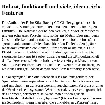
Robust, funktionell und viele, ideenreiche
Features
Der Aufbau der Bahn Siku Racing GT Challenge gestaltet sich
einfach und schnell, sämtliche Teile machen einen hochwertigen
Eindruck. Die Karossen der beiden Vehikel, ein weißer Mercedes
und ein schwarzer Porsche, sind sogar aus Metall. Dies mag beim
Crash in die Leitplanken noch sekundär sein. Doch beim später
spontan anberaumten freien Race über den Dielenboden (später
mehr dazu) mussten die kleinen Flitzer mehr aushalten, als nur
Plastik. Generell funktionieren die Fahrzeuge einwandfrei. Die
stufenlose Lenkung ist sauber dosierbar und die „Kinderkrankheit“
der Lenkerservos scheint behoben, wie vor einigen Monaten von
Siku in diversen Foren versprochen – ein weiterer Grund übrigens,
weshalb Ölfinger Roman damals noch vom Kauf abgesehen hatte.
Die aufgeregten, sich duellierenden Kids mal rausgefiltert, der
Spielbetrieb wäre angenehm leise. Der Sensor. Beide Rennwagen
sind mit einem, an der Fernsteuerung zuschaltbaren Farbsensor unter
der Vorderachse ausgestattet. Wird dieser aktiviert, verlangsamt sich
das Fahrzeug beispielsweise, wenn man auf den grünen
Randstreifen abdriftet, oder „flippt aus“ (O-Ton Luis), sprich kommt
ins Schleudern, wenn man über die aufklebbaren „Pfützen“ fährt.