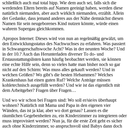
schließlich auch mal total hipp. Wie dem auch sei, falls sich die
werdenden Eltern bereits auf Namen geeinigt haben, werden diese
natürlich niemanden, aber auch wirklich niemanden, erzählt. Allein
der Gedanke, dass jemand anderes aus der Nähe demnächst diesen
Namen für sein neugeborenes Kind nutzen könnte, würde einen
wahrem Supergau gleichkommen.
Apropos Internet: Dieses wird von nun an regelmäßig gewälzt, um
den Entwicklungsstatus des Nachwuchses zu erfahren. Was passiert
in Schwangerschaftswoche Acht? Was in der neunten Woche? Und
in der 10.? Auch das Herunterladen diverser To do- und
Erstausstattungslisten kann häufig beobachtet werden, sie können
eine echte Hilfe sein, denn so vieles hatte man bisher noch so gar
nicht auf den Schirm: Was muss alles gekauft werden? Und in
welchen Größen? Wo gibt’s die besten Hebammen? Welches
Krankenhaus hat einen guten Ruf? Welche Anträge müssen
kohletechnisch ausgefüllt werden? Und wie ist das eigentlich mit
dem Arbeitgeber? Fragen über Fragen…
Und wo wir schon bei Fragen sind: Wo soll er/sie/es überhaupt
wohnen? Natürlich mit Mama und Papa in den eigenen vier
Wänden, das ist ja klar, aber wo dort genau? Lassen es die
räumlichen Gegebenheiten zu, ein Kinderzimmer zu integrieren oder
muss improvisiert werden? Nun ja, für die erste Zeit geht es sicher
auch ohne Kinderzimmer, so anspruchsvoll sind Babys dann doch