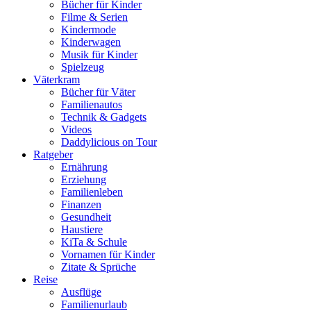
Bücher für Kinder
Filme & Serien
Kindermode
Kinderwagen
Musik für Kinder
Spielzeug
Väterkram
Bücher für Väter
Familienautos
Technik & Gadgets
Videos
Daddylicious on Tour
Ratgeber
Ernährung
Erziehung
Familienleben
Finanzen
Gesundheit
Haustiere
KiTa & Schule
Vornamen für Kinder
Zitate & Sprüche
Reise
Ausflüge
Familienurlaub