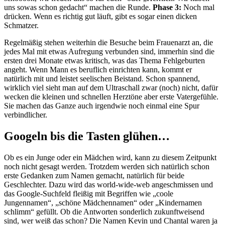
uns sowas schon gedacht“ machen die Runde.
Phase 3:
Noch mal
drücken. Wenn es richtig gut läuft, gibt es sogar einen dicken
Schmatzer.
Regelmäßig stehen weiterhin die Besuche beim Frauenarzt an, die
jedes Mal mit etwas Aufregung verbunden sind, immerhin sind die
ersten drei Monate etwas kritisch, was das Thema Fehlgeburten
angeht. Wenn Mann es beruflich einrichten kann, kommt er
natürlich mit und leistet seelischen Beistand. Schon spannend,
wirklich viel sieht man auf dem Ultraschall zwar (noch) nicht, dafür
wecken die kleinen und schnellen Herztöne aber erste Vatergefühle.
Sie machen das Ganze auch irgendwie noch einmal eine Spur
verbindlicher.
Googeln bis die Tasten glühen…
Ob es ein Junge oder ein Mädchen wird, kann zu diesem Zeitpunkt
noch nicht gesagt werden. Trotzdem werden sich natürlich schon
erste Gedanken zum Namen gemacht, natürlich für beide
Geschlechter. Dazu wird das world-wide-web angeschmissen und
das Google-Suchfeld fleißig mit Begriffen wie „coole
Jungennamen“, „schöne Mädchennamen“ oder „Kindernamen
schlimm“ gefüllt. Ob die Antworten sonderlich zukunftweisend
sind, wer weiß das schon? Die Namen Kevin und Chantal waren ja