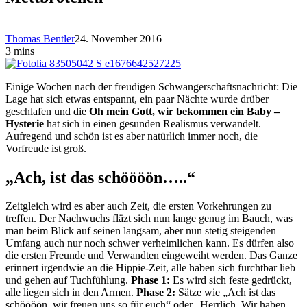
Thomas Bentler
24. November 2016
3 mins
Einige Wochen nach der freudigen Schwangerschaftsnachricht: Die
Lage hat sich etwas entspannt, ein paar Nächte wurde drüber
geschlafen und die
Oh mein Gott, wir bekommen ein Baby –
Hysterie
hat sich in einen gesunden Realismus verwandelt.
Aufregend und schön ist es aber natürlich immer noch, die
Vorfreude ist groß.
„Ach, ist das schöööön…..“
Zeitgleich wird es aber auch Zeit, die ersten Vorkehrungen zu
treffen. Der Nachwuchs fläzt sich nun lange genug im Bauch, was
man beim Blick auf seinen langsam, aber nun stetig steigenden
Umfang auch nur noch schwer verheimlichen kann. Es dürfen also
die ersten Freunde und Verwandten eingeweiht werden. Das Ganze
erinnert irgendwie an die Hippie-Zeit, alle haben sich furchtbar lieb
und gehen auf Tuchfühlung.
Phase 1:
Es wird sich feste gedrückt,
alle liegen sich in den Armen.
Phase 2:
Sätze wie „Ach ist das
schöööön, wir freuen uns so für euch“ oder „Herrlich. Wir haben