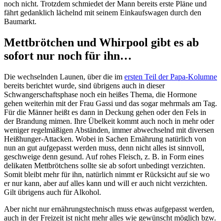
noch nicht. Trotzdem schmiedet der Mann bereits erste Pläne und
fährt gedanklich lächelnd mit seinem Einkaufswagen durch den
Baumarkt.
Mettbrötchen und Whirpool gibt es ab
sofort nur noch für ihn…
Die wechselnden Launen, über die im
ersten Teil der Papa-Kolumne
bereits berichtet wurde, sind übrigens auch in dieser
Schwangerschaftsphase noch ein heißes Thema, die Hormone
gehen weiterhin mit der Frau Gassi und das sogar mehrmals am Tag.
Für die Männer heißt es dann in Deckung gehen oder den Fels in
der Brandung mimen. Ihre Übelkeit kommt auch noch in mehr oder
weniger regelmäßigen Abständen, immer abwechselnd mit diversen
Heißhunger-Attacken. Wobei in Sachen Ernährung natürlich von
nun an gut aufgepasst werden muss, denn nicht alles ist sinnvoll,
geschweige denn gesund. Auf rohes Fleisch, z. B. in Form eines
delikaten Mettbrötchens sollte sie ab sofort unbedingt verzichten.
Somit bleibt mehr für ihn, natürlich nimmt er Rücksicht auf sie wo
er nur kann, aber auf alles kann und will er auch nicht verzichten.
Gilt übrigens auch für Alkohol.
Aber nicht nur ernährungstechnisch muss etwas aufgepasst werden,
auch in der Freizeit ist nicht mehr alles wie gewünscht möglich bzw.