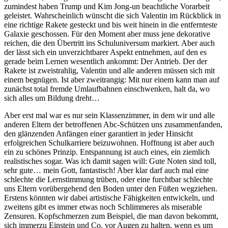
zumindest haben Trump und Kim Jong-un beachtliche Vorarbeit
geleistet. Wahrscheinlich wünscht die sich Valentin im Rückblick in
eine richtige Rakete gesteckt und bis weit hinein in die entfernteste
Galaxie geschossen. Für den Moment aber muss jene dekorative
reichen, die den Übertritt ins Schuluniversum markiert. Aber auch
der lässt sich ein unverzichtbarer Aspekt entnehmen, auf den es
gerade beim Lernen wesentlich ankommt: Der Antrieb. Der der
Rakete ist zweistrahlig, Valentin und alle anderen müssen sich mit
einem begnügen. Ist aber zweitrangig: Mit nur einem kann man auf
zunächst total fremde Umlaufbahnen einschwenken, halt da, wo
sich alles um Bildung dreht…
Aber erst mal war es nur sein Klassenzimmer, in dem wir und alle
anderen Eltern der betroffenen Abc-Schützen uns zusammenfanden,
den glänzenden Anfängen einer garantiert in jeder Hinsicht
erfolgreichen Schulkarriere beizuwohnen. Hoffnung ist aber auch
ein zu schönes Prinzip. Entspannung ist auch eines, ein ziemlich
realistisches sogar. Was ich damit sagen will: Gute Noten sind toll,
sehr gute… mein Gott, fantastisch! Aber klar darf auch mal eine
schlechte die Lernstimmung trüben, oder eine furchtbar schlechte
uns Eltern vorübergehend den Boden unter den Füßen wegziehen.
Erstens könnten wir dabei artistische Fähigkeiten entwickeln, und
zweitens gibt es immer etwas noch Schlimmeres als miserable
Zensuren. Kopfschmerzen zum Beispiel, die man davon bekommt,
sich immerzu Einstein und Co. vor Augen zu halten, wenn es um