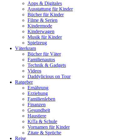
Apps & Digitales
Ausstattung für Kinder
Bücher für Kinder
Filme & Serien
Kindermode
Kinderwagen
Musik für Kinder
Spielzeug
Väterkram
Bücher für Väter
Familienautos
Technik & Gadgets
Videos
Daddylicious on Tour
Ratgeber
Ernährung
Erziehung
Familienleben
Finanzen
Gesundheit
Haustiere
KiTa & Schule
Vornamen für Kinder
Zitate & Sprüche
Reise