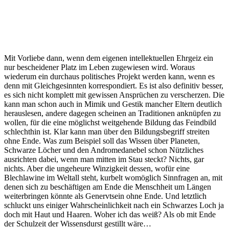
Mit Vorliebe dann, wenn dem eigenen intellektuellen Ehrgeiz ein
nur bescheidener Platz im Leben zugewiesen wird. Woraus
wiederum ein durchaus politisches Projekt werden kann, wenn es
denn mit Gleichgesinnten korrespondiert. Es ist also definitiv besser,
es sich nicht komplett mit gewissen Ansprüchen zu verscherzen. Die
kann man schon auch in Mimik und Gestik mancher Eltern deutlich
herauslesen, andere dagegen scheinen an Traditionen anknüpfen zu
wollen, für die eine möglichst weitgehende Bildung das Feindbild
schlechthin ist. Klar kann man über den Bildungsbegriff streiten
ohne Ende. Was zum Beispiel soll das Wissen über Planeten,
Schwarze Löcher und den Andromedanebel schon Nützliches
ausrichten dabei, wenn man mitten im Stau steckt? Nichts, gar
nichts. Aber die ungeheure Winzigkeit dessen, wofür eine
Blechlawine im Weltall steht, kurbelt womöglich Sinnfragen an, mit
denen sich zu beschäftigen am Ende die Menschheit um Längen
weiterbringen könnte als Genervtsein ohne Ende. Und letztlich
schluckt uns einiger Wahrscheinlichkeit nach ein Schwarzes Loch ja
doch mit Haut und Haaren. Woher ich das weiß? Als ob mit Ende
der Schulzeit der Wissensdurst gestillt wäre…