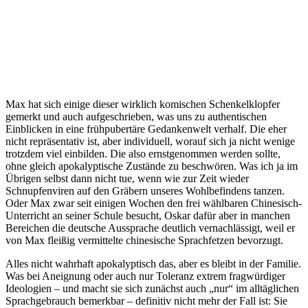
Max hat sich einige dieser wirklich komischen Schenkelklopfer
gemerkt und auch aufgeschrieben, was uns zu authentischen
Einblicken in eine frühpubertäre Gedankenwelt verhalf. Die eher
nicht repräsentativ ist, aber individuell, worauf sich ja nicht wenige
trotzdem viel einbilden. Die also ernstgenommen werden sollte,
ohne gleich apokalyptische Zustände zu beschwören. Was ich ja im
Übrigen selbst dann nicht tue, wenn wie zur Zeit wieder
Schnupfenviren auf den Gräbern unseres Wohlbefindens tanzen.
Oder Max zwar seit einigen Wochen den frei wählbaren Chinesisch-
Unterricht an seiner Schule besucht, Oskar dafür aber in manchen
Bereichen die deutsche Aussprache deutlich vernachlässigt, weil er
von Max fleißig vermittelte chinesische Sprachfetzen bevorzugt.
Alles nicht wahrhaft apokalyptisch das, aber es bleibt in der Familie.
Was bei Aneignung oder auch nur Toleranz extrem fragwürdiger
Ideologien – und macht sie sich zunächst auch „nur“ im alltäglichen
Sprachgebrauch bemerkbar – definitiv nicht mehr der Fall ist: Sie