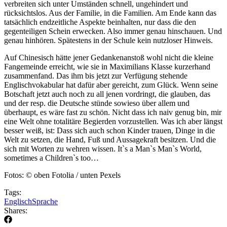
verbreiten sich unter Umständen schnell, ungehindert und
rücksichtslos. Aus der Familie, in die Familien. Am Ende kann das
tatsächlich endzeitliche Aspekte beinhalten, nur dass die den
gegenteiligen Schein erwecken. Also immer genau hinschauen. Und
genau hinhören. Spätestens in der Schule kein nutzloser Hinweis.
Auf Chinesisch hätte jener Gedankenanstoß wohl nicht die kleine
Fangemeinde erreicht, wie sie in Maximilians Klasse kurzerhand
zusammenfand. Das ihm bis jetzt zur Verfügung stehende
Englischvokabular hat dafür aber gereicht, zum Glück. Wenn seine
Botschaft jetzt auch noch zu all jenen vordringt, die glauben, das
und der resp. die Deutsche stünde sowieso über allem und
überhaupt, es wäre fast zu schön. Nicht dass ich naiv genug bin, mir
eine Welt ohne totalitäre Begierden vorzustellen. Was ich aber längst
besser weiß, ist: Dass sich auch schon Kinder trauen, Dinge in die
Welt zu setzen, die Hand, Fuß und Aussagekraft besitzen. Und die
sich mit Worten zu wehren wissen. It`s a Man`s Man`s World,
sometimes a Children`s too…
Fotos: © oben Fotolia / unten Pexels
Tags:
Englisch
Sprache
Shares: