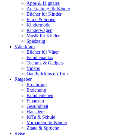
Apps & Digitales
Ausstattung für Kinder
Bücher für Kinder
Filme & Serien
Kindermode
Kinderwagen
Musik für Kinder
Spielzeug
Väterkram
Bücher für Väter
Familienautos
Technik & Gadgets
Videos
Daddylicious on Tour
Ratgeber
Ernährung
Erziehung
Familienleben
Finanzen
Gesundheit
Haustiere
KiTa & Schule
Vornamen für Kinder
Zitate & Sprüche
Reise