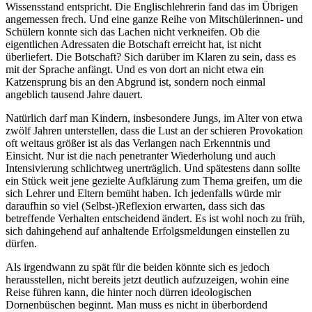
Wissensstand entspricht. Die Englischlehrerin fand das im Übrigen
angemessen frech. Und eine ganze Reihe von Mitschülerinnen- und
Schülern konnte sich das Lachen nicht verkneifen. Ob die
eigentlichen Adressaten die Botschaft erreicht hat, ist nicht
überliefert. Die Botschaft? Sich darüber im Klaren zu sein, dass es
mit der Sprache anfängt. Und es von dort an nicht etwa ein
Katzensprung bis an den Abgrund ist, sondern noch einmal
angeblich tausend Jahre dauert.
Natürlich darf man Kindern, insbesondere Jungs, im Alter von etwa
zwölf Jahren unterstellen, dass die Lust an der schieren Provokation
oft weitaus größer ist als das Verlangen nach Erkenntnis und
Einsicht. Nur ist die nach penetranter Wiederholung und auch
Intensivierung schlichtweg unerträglich. Und spätestens dann sollte
ein Stück weit jene gezielte Aufklärung zum Thema greifen, um die
sich Lehrer und Eltern bemüht haben. Ich jedenfalls würde mir
daraufhin so viel (Selbst-)Reflexion erwarten, dass sich das
betreffende Verhalten entscheidend ändert. Es ist wohl noch zu früh,
sich dahingehend auf anhaltende Erfolgsmeldungen einstellen zu
dürfen.
Als irgendwann zu spät für die beiden könnte sich es jedoch
herausstellen, nicht bereits jetzt deutlich aufzuzeigen, wohin eine
Reise führen kann, die hinter noch dürren ideologischen
Dornenbüschen beginnt. Man muss es nicht in überbordend