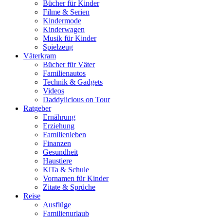
Bücher für Kinder
Filme & Serien
Kindermode
Kinderwagen
Musik für Kinder
Spielzeug
Väterkram
Bücher für Väter
Familienautos
Technik & Gadgets
Videos
Daddylicious on Tour
Ratgeber
Ernährung
Erziehung
Familienleben
Finanzen
Gesundheit
Haustiere
KiTa & Schule
Vornamen für Kinder
Zitate & Sprüche
Reise
Ausflüge
Familienurlaub