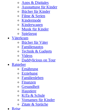
Apps & Digitales
Ausstattung für Kinder
Bücher für Kinder
Filme & Serien
Kindermode
Kinderwagen
Musik für Kinder
Spielzeug
Väterkram
Bücher für Väter
Familienautos
Technik & Gadgets
Videos
Daddylicious on Tour
Ratgeber
Ernährung
Erziehung
Familienleben
Finanzen
Gesundheit
Haustiere
KiTa & Schule
Vornamen für Kinder
Zitate & Sprüche
Reise