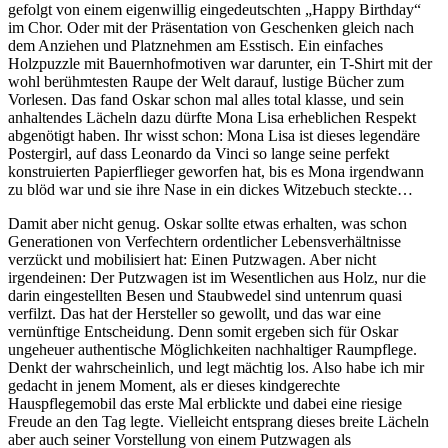
gefolgt von einem eigenwillig eingedeutschten „Happy Birthday“
im Chor. Oder mit der Präsentation von Geschenken gleich nach
dem Anziehen und Platznehmen am Esstisch. Ein einfaches
Holzpuzzle mit Bauernhofmotiven war darunter, ein T-Shirt mit der
wohl berühmtesten Raupe der Welt darauf, lustige Bücher zum
Vorlesen. Das fand Oskar schon mal alles total klasse, und sein
anhaltendes Lächeln dazu dürfte Mona Lisa erheblichen Respekt
abgenötigt haben. Ihr wisst schon: Mona Lisa ist dieses legendäre
Postergirl, auf dass Leonardo da Vinci so lange seine perfekt
konstruierten Papierflieger geworfen hat, bis es Mona irgendwann
zu blöd war und sie ihre Nase in ein dickes Witzebuch steckte…
Damit aber nicht genug. Oskar sollte etwas erhalten, was schon
Generationen von Verfechtern ordentlicher Lebensverhältnisse
verzückt und mobilisiert hat: Einen Putzwagen. Aber nicht
irgendeinen: Der Putzwagen ist im Wesentlichen aus Holz, nur die
darin eingestellten Besen und Staubwedel sind untenrum quasi
verfilzt. Das hat der Hersteller so gewollt, und das war eine
vernünftige Entscheidung. Denn somit ergeben sich für Oskar
ungeheuer authentische Möglichkeiten nachhaltiger Raumpflege.
Denkt der wahrscheinlich, und legt mächtig los. Also habe ich mir
gedacht in jenem Moment, als er dieses kindgerechte
Hauspflegemobil das erste Mal erblickte und dabei eine riesige
Freude an den Tag legte. Vielleicht entsprang dieses breite Lächeln
aber auch seiner Vorstellung von einem Putzwagen als