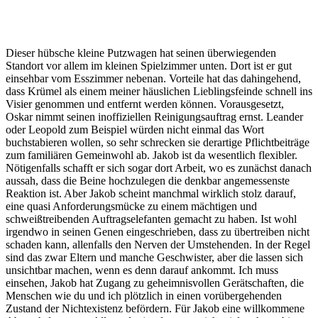
Dieser hübsche kleine Putzwagen hat seinen überwiegenden
Standort vor allem im kleinen Spielzimmer unten. Dort ist er gut
einsehbar vom Esszimmer nebenan. Vorteile hat das dahingehend,
dass Krümel als einem meiner häuslichen Lieblingsfeinde schnell ins
Visier genommen und entfernt werden können. Vorausgesetzt,
Oskar nimmt seinen inoffiziellen Reinigungsauftrag ernst. Leander
oder Leopold zum Beispiel würden nicht einmal das Wort
buchstabieren wollen, so sehr schrecken sie derartige Pflichtbeiträge
zum familiären Gemeinwohl ab. Jakob ist da wesentlich flexibler.
Nötigenfalls schafft er sich sogar dort Arbeit, wo es zunächst danach
aussah, dass die Beine hochzulegen die denkbar angemessenste
Reaktion ist. Aber Jakob scheint manchmal wirklich stolz darauf,
eine quasi Anforderungsmücke zu einem mächtigen und
schweißtreibenden Auftragselefanten gemacht zu haben. Ist wohl
irgendwo in seinen Genen eingeschrieben, dass zu übertreiben nicht
schaden kann, allenfalls den Nerven der Umstehenden. In der Regel
sind das zwar Eltern und manche Geschwister, aber die lassen sich
unsichtbar machen, wenn es denn darauf ankommt. Ich muss
einsehen, Jakob hat Zugang zu geheimnisvollen Gerätschaften, die
Menschen wie du und ich plötzlich in einen vorübergehenden
Zustand der Nichtexistenz befördern. Für Jakob eine willkommene