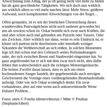
Abwechslung zum Alltag, der ja oft genug nicht viel mehr zu bieten
hat als ganz gewöhnliche Tätigkeiten. Wo sich doch nun wirklich
aus wirklich allem so viel mehr machen lässt: Mehr Stress, größerer
Aufwand, noch kompliziertere Abweichungen von der Regel…
Offen gestanden, ist es seit der feierlichen Überreichung dieses
wundervollen Putzwägelchens nicht noch sauberer geworden bei
uns als sowieso schon ist. Oskar bemüht sich zwar nach Kräften, die
sind aber schon auch mal gebunden ans Puzzeln oder Tanzen. Oder
ans Zwicken. Aber wirklich nur dann, wenn es sein Eindruck ist, er
könne sich partout nicht durchsetzen oder innerhalb weniger
Sekunden die Weltherrschaft an sich reißen. In solchen Momenten
lege ich ihm schon mal den Gebrauch seines Holzstaubsaugers
nahe, der sich zwischen Besen und Staubwedel eingenistet hat. So
ganz angefreundet hat er sich mit dem zwar noch nicht, aber dafür
fehlen ihm wahrscheinlich auch die richtigen Motorengeräusche.
Die keinen Zweifel daran lassen, dass es sich um einen
hochmodernen Sauger handelt, der gegebenenfalls auch nervigen
Geschwistern die Vorzüge eines vorübergehenden Beutelaufenthalts
aufzeigt. Oder wie sich Oskar womöglich denkt: Ein zwar
vorhandenes, aber auf eine wenn auch unkonventionelle Weise
lösbares Problem…
Fotos: oben © Fotolia (dienesviktoria) // Mitte © Pixabay
(StephanieAlbert)