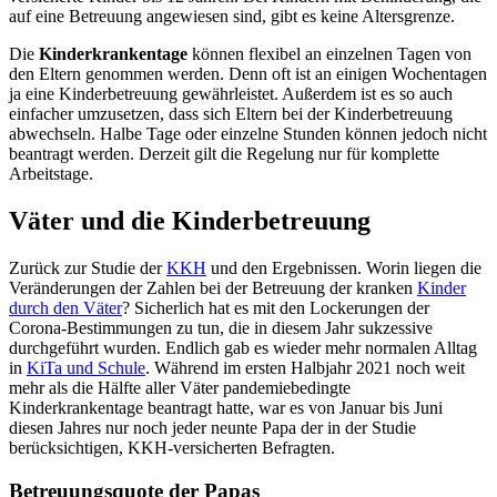
auf eine Betreuung angewiesen sind, gibt es keine Altersgrenze.
Die
Kinderkrankentage
können flexibel an einzelnen Tagen von
den Eltern genommen werden. Denn oft ist an einigen Wochentagen
ja eine Kinderbetreuung gewährleistet. Außerdem ist es so auch
einfacher umzusetzen, dass sich Eltern bei der Kinderbetreuung
abwechseln. Halbe Tage oder einzelne Stunden können jedoch nicht
beantragt werden. Derzeit gilt die Regelung nur für komplette
Arbeitstage.
Väter und die Kinderbetreuung
Zurück zur Studie der
KKH
und den Ergebnissen. Worin liegen die
Veränderungen der Zahlen bei der Betreuung der kranken
Kinder
durch den Väter
? Sicherlich hat es mit den Lockerungen der
Corona-Bestimmungen zu tun, die in diesem Jahr sukzessive
durchgeführt wurden. Endlich gab es wieder mehr normalen Alltag
in
KiTa und Schule
. Während im ersten Halbjahr 2021 noch weit
mehr als die Hälfte aller Väter pandemiebedingte
Kinderkrankentage beantragt hatte, war es von Januar bis Juni
diesen Jahres nur noch jeder neunte Papa der in der Studie
berücksichtigen, KKH-versicherten Befragten.
Betreuungsquote der Papas