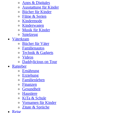
Apps & Digitales
Ausstattung für Kinder
Bücher für Kinder
Filme & Serien
Kindermode
Kinderwagen
Musik für Kinder
Spielzeug
Väterkram
Bücher für Väter
Familienautos
Technik & Gadgets
Videos
Daddylicious on Tour
Ratgeber
Ernährung
Erziehung
Familienleben
Finanzen
Gesundheit
Haustiere
KiTa & Schule
Vornamen für Kinder
Zitate & Sprüche
Reise