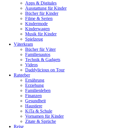
Apps & Digitales
Ausstattung für Kinder
Bücher für Kinder
Filme & Serien
Kindermode
Kinderwagen
Musik für Kinder
Spielzeug
Väterkram
Bücher für Väter
Familienautos
Technik & Gadgets
Videos
Daddylicious on Tour
Ratgeber
Ernährung
Erziehung
Familienleben
Finanzen
Gesundheit
Haustiere
KiTa & Schule
Vornamen für Kinder
Zitate & Sprüche
Reise