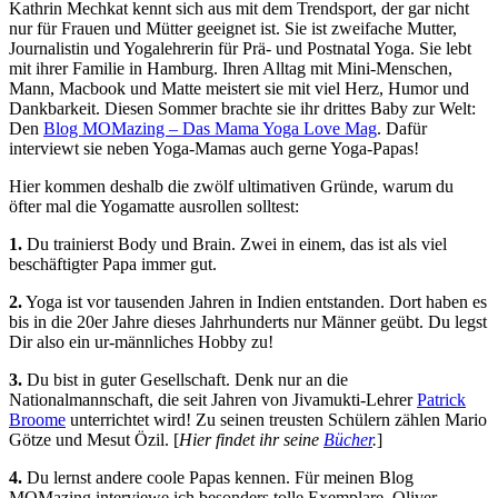
Kathrin Mechkat kennt sich aus mit dem Trendsport, der gar nicht
nur für Frauen und Mütter geeignet ist. Sie ist zweifache Mutter,
Journalistin und Yogalehrerin für Prä- und Postnatal Yoga. Sie lebt
mit ihrer Familie in Hamburg. Ihren Alltag mit Mini-Menschen,
Mann, Macbook und Matte meistert sie mit viel Herz, Humor und
Dankbarkeit. Diesen Sommer brachte sie ihr drittes Baby zur Welt:
Den
Blog MOMazing – Das Mama Yoga Love Mag
. Dafür
interviewt sie neben Yoga-Mamas auch gerne Yoga-Papas!
Hier kommen deshalb die zwölf ultimativen Gründe, warum du
öfter mal die Yogamatte ausrollen solltest:
1.
Du trainierst Body und Brain. Zwei in einem, das ist als viel
beschäftigter Papa immer gut.
2.
Yoga ist vor tausenden Jahren in Indien entstanden. Dort haben es
bis in die 20er Jahre dieses Jahrhunderts nur Männer geübt. Du legst
Dir also ein ur-männliches Hobby zu!
3.
Du bist in guter Gesellschaft. Denk nur an die
Nationalmannschaft, die seit Jahren von Jivamukti-Lehrer
Patrick
Broome
unterrichtet wird! Zu seinen treusten Schülern zählen Mario
Götze und Mesut Özil. [
Hier findet ihr seine
Bücher
.
]
4.
Du lernst andere coole Papas kennen. Für meinen Blog
MOMazing interviewe ich besonders tolle Exemplare. Oliver