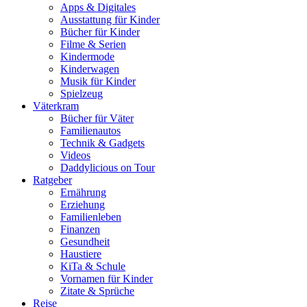
Apps & Digitales
Ausstattung für Kinder
Bücher für Kinder
Filme & Serien
Kindermode
Kinderwagen
Musik für Kinder
Spielzeug
Väterkram
Bücher für Väter
Familienautos
Technik & Gadgets
Videos
Daddylicious on Tour
Ratgeber
Ernährung
Erziehung
Familienleben
Finanzen
Gesundheit
Haustiere
KiTa & Schule
Vornamen für Kinder
Zitate & Sprüche
Reise