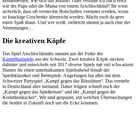
kennenlernen, wie sich das anfühlt? Oder verhalte ich mich etwa
wie der Papa oder die Mama von einem Arschlochkind? Ihr wisst
sicherlich, dass oft versteckte Botschaften vermutet werden, wenn
so knackige Geschenke überreicht werden. Macht euch da gern
einen Spaß draus. Und wer weiß, vielleicht stimmt ja auch eine der
Vermutungen…
Die kreativen Köpfe
Das Spiel Arschlochkinder stammt aus der Feder der
Kampfhummeln
aus der Schweiz. Zwei kreative Köpfe stecken
dahinter und entwickeln seit 2017 diverse Spiele mit viel schwarzem
Humor für einen unterhaltsamen Spieleabend fernab der
Spieleklassiker und Brettspiele. Angefangen hat alles mit dem
Schweizer Partyspiel „Kampf gegen das Bünzlitum“. Das versteht
in Deutschland aber niemand. Daher folgten schnell noch der
„Kampf gegen das Spießertum“ und der „Kampf gegen die
Korinthenkacker“. Wir sind gespannt, mit welchen Überraschungen
die beiden in Zukunft noch um die Ecke kommen.