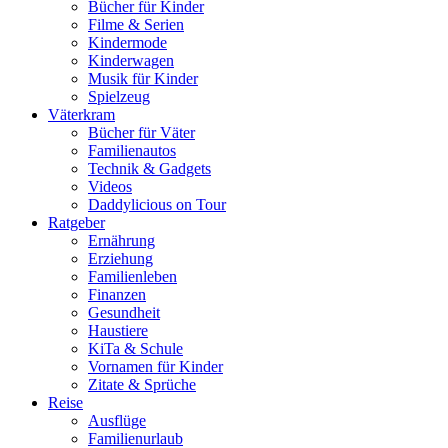
Bücher für Kinder
Filme & Serien
Kindermode
Kinderwagen
Musik für Kinder
Spielzeug
Väterkram
Bücher für Väter
Familienautos
Technik & Gadgets
Videos
Daddylicious on Tour
Ratgeber
Ernährung
Erziehung
Familienleben
Finanzen
Gesundheit
Haustiere
KiTa & Schule
Vornamen für Kinder
Zitate & Sprüche
Reise
Ausflüge
Familienurlaub