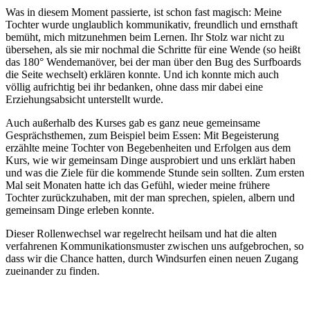
Was in diesem Moment passierte, ist schon fast magisch: Meine
Tochter wurde unglaublich kommunikativ, freundlich und ernsthaft
bemüht, mich mitzunehmen beim Lernen. Ihr Stolz war nicht zu
übersehen, als sie mir nochmal die Schritte für eine Wende (so heißt
das 180° Wendemanöver, bei der man über den Bug des Surfboards
die Seite wechselt) erklären konnte. Und ich konnte mich auch
völlig aufrichtig bei ihr bedanken, ohne dass mir dabei eine
Erziehungsabsicht unterstellt wurde.
Auch außerhalb des Kurses gab es ganz neue gemeinsame
Gesprächsthemen, zum Beispiel beim Essen: Mit Begeisterung
erzählte meine Tochter von Begebenheiten und Erfolgen aus dem
Kurs, wie wir gemeinsam Dinge ausprobiert und uns erklärt haben
und was die Ziele für die kommende Stunde sein sollten. Zum ersten
Mal seit Monaten hatte ich das Gefühl, wieder meine frühere
Tochter zurückzuhaben, mit der man sprechen, spielen, albern und
gemeinsam Dinge erleben konnte.
Dieser Rollenwechsel war regelrecht heilsam und hat die alten
verfahrenen Kommunikationsmuster zwischen uns aufgebrochen, so
dass wir die Chance hatten, durch Windsurfen einen neuen Zugang
zueinander zu finden.