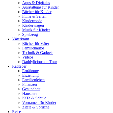
Apps & Digitales
Ausstattung für Kinder
Bücher für Kinder
Filme & Serien
Kindermode
Kinderwagen
Musik für Kinder
Spielzeug
Väterkram
Bücher für Väter
Familienautos
Technik & Gadgets
Videos
Daddylicious on Tour
Ratgeber
Ernährung
Erziehung
Familienleben
Finanzen
Gesundheit
Haustiere
KiTa & Schule
Vornamen für Kinder
Zitate & Sprüche
Reise