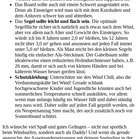
Das Board sollte auch mit einem Schwert ausgestattet sein.
Denn als Einsteiger wird man sich mit dem Kurshalten und
dem Anluven schwer tun und abtreiben.
Das
Segel sollte leicht und flach sein
. Die optimale
Segelfläche richtet sich natürlich auch etwas nach dem Wind,
aber vor allem nach Alter und Gewicht des Einsteigers. So
würde ich bis 8 Jahren unter 2,0 m² bleiben, bis 12 Jahren
nicht über 3,0 m² gehen und ansonsten auf jeden Fall immer
unter 5,0 m² bleiben. Als Mast reicht bei den kleinen Segeln
häufig ein einfacher Alu-Steckmast. Der Gabelbaum sollte
idealerweise einen reduzierten Holmdurchmesser haben, z.B.
26 mm, damit er sich auch von kleinen Händen und bei
kälterem Wasser besser greifen lässt.
Schutzkleidung
: Unterschätze nie den Wind Chill, also die
Verdunstungskälte bei Wind! Gerade schlank
hochgewachsene Kinder und Jugendliche könnten auch bei
sommerlichen Temperaturen schnell auskühlen, vor allem
wenn man anfangs häufig ins Wasser fällt und dabei ständig
neu nass wird. Daher sollte auf jeden Fall geprüft werden, ob
ein Neoprenanzug Sinn macht, der auch zusätzlich noch vor
Sonnenbrand schützt.
Ich wünsche viel Spaß und gutes Gelingen – nicht nur sportlich
beim Windsurfen, sondern auch als Daddy! Und wenn du gerade
angesichts der Auseinandersetzungen mit deinem Sprössling in der