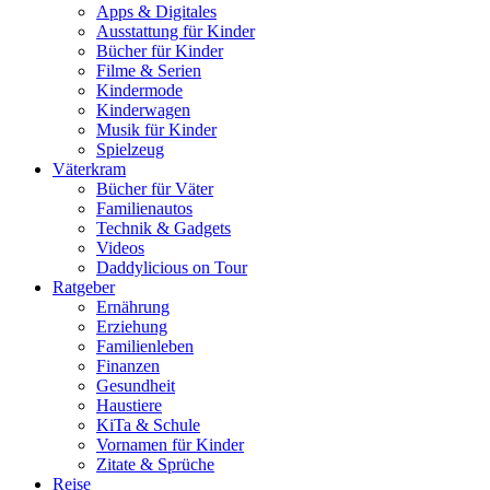
Apps & Digitales
Ausstattung für Kinder
Bücher für Kinder
Filme & Serien
Kindermode
Kinderwagen
Musik für Kinder
Spielzeug
Väterkram
Bücher für Väter
Familienautos
Technik & Gadgets
Videos
Daddylicious on Tour
Ratgeber
Ernährung
Erziehung
Familienleben
Finanzen
Gesundheit
Haustiere
KiTa & Schule
Vornamen für Kinder
Zitate & Sprüche
Reise