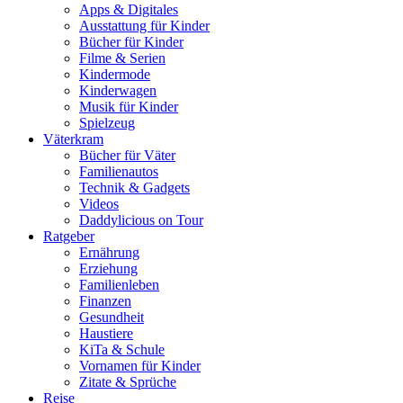
Apps & Digitales
Ausstattung für Kinder
Bücher für Kinder
Filme & Serien
Kindermode
Kinderwagen
Musik für Kinder
Spielzeug
Väterkram
Bücher für Väter
Familienautos
Technik & Gadgets
Videos
Daddylicious on Tour
Ratgeber
Ernährung
Erziehung
Familienleben
Finanzen
Gesundheit
Haustiere
KiTa & Schule
Vornamen für Kinder
Zitate & Sprüche
Reise