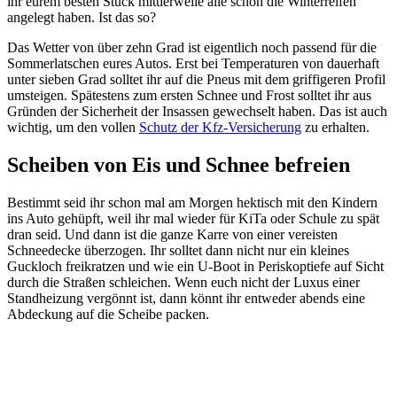
ihr eurem besten Stück mittlerweile alle schon die Winterreifen
angelegt haben. Ist das so?
Das Wetter von über zehn Grad ist eigentlich noch passend für die
Sommerlatschen eures Autos. Erst bei Temperaturen von dauerhaft
unter sieben Grad solltet ihr auf die Pneus mit dem griffigeren Profil
umsteigen. Spätestens zum ersten Schnee und Frost solltet ihr aus
Gründen der Sicherheit der Insassen gewechselt haben. Das ist auch
wichtig, um den vollen
Schutz der Kfz-Versicherung
zu erhalten.
Scheiben von Eis und Schnee befreien
Bestimmt seid ihr schon mal am Morgen hektisch mit den Kindern
ins Auto gehüpft, weil ihr mal wieder für KiTa oder Schule zu spät
dran seid. Und dann ist die ganze Karre von einer vereisten
Schneedecke überzogen. Ihr solltet dann nicht nur ein kleines
Guckloch freikratzen und wie ein U-Boot in Periskoptiefe auf Sicht
durch die Straßen schleichen. Wenn euch nicht der Luxus einer
Standheizung vergönnt ist, dann könnt ihr entweder abends eine
Abdeckung auf die Scheibe packen.