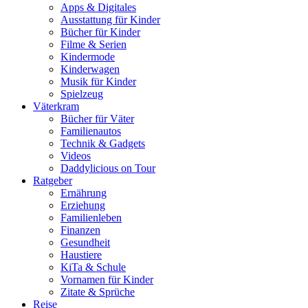
Apps & Digitales
Ausstattung für Kinder
Bücher für Kinder
Filme & Serien
Kindermode
Kinderwagen
Musik für Kinder
Spielzeug
Väterkram
Bücher für Väter
Familienautos
Technik & Gadgets
Videos
Daddylicious on Tour
Ratgeber
Ernährung
Erziehung
Familienleben
Finanzen
Gesundheit
Haustiere
KiTa & Schule
Vornamen für Kinder
Zitate & Sprüche
Reise