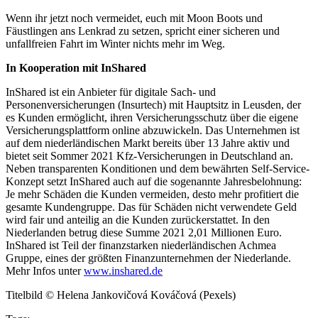
Wenn ihr jetzt noch vermeidet, euch mit Moon Boots und
Fäustlingen ans Lenkrad zu setzen, spricht einer sicheren und
unfallfreien Fahrt im Winter nichts mehr im Weg.
In Kooperation mit InShared
InShared ist ein Anbieter für digitale Sach- und
Personenversicherungen (Insurtech) mit Hauptsitz in Leusden, der
es Kunden ermöglicht, ihren Versicherungsschutz über die eigene
Versicherungsplattform online abzuwickeln. Das Unternehmen ist
auf dem niederländischen Markt bereits über 13 Jahre aktiv und
bietet seit Sommer 2021 Kfz-Versicherungen in Deutschland an.
Neben transparenten Konditionen und dem bewährten Self-Service-
Konzept setzt InShared auch auf die sogenannte Jahresbelohnung:
Je mehr Schäden die Kunden vermeiden, desto mehr profitiert die
gesamte Kundengruppe. Das für Schäden nicht verwendete Geld
wird fair und anteilig an die Kunden zurückerstattet. In den
Niederlanden betrug diese Summe 2021 2,01 Millionen Euro.
InShared ist Teil der finanzstarken niederländischen Achmea
Gruppe, eines der größten Finanzunternehmen der Niederlande.
Mehr Infos unter
www.inshared.de
Titelbild © Helena Jankovičová Kováčová (Pexels)