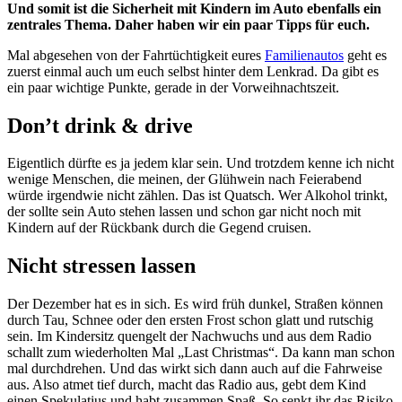
Und somit ist die Sicherheit mit Kindern im Auto ebenfalls ein
zentrales Thema. Daher haben wir ein paar Tipps für euch.
Mal abgesehen von der Fahrtüchtigkeit eures
Familienautos
geht es
zuerst einmal auch um euch selbst hinter dem Lenkrad. Da gibt es
ein paar wichtige Punkte, gerade in der Vorweihnachtszeit.
Don’t drink & drive
Eigentlich dürfte es ja jedem klar sein. Und trotzdem kenne ich nicht
wenige Menschen, die meinen, der Glühwein nach Feierabend
würde irgendwie nicht zählen. Das ist Quatsch. Wer Alkohol trinkt,
der sollte sein Auto stehen lassen und schon gar nicht noch mit
Kindern auf der Rückbank durch die Gegend cruisen.
Nicht stressen lassen
Der Dezember hat es in sich. Es wird früh dunkel, Straßen können
durch Tau, Schnee oder den ersten Frost schon glatt und rutschig
sein. Im Kindersitz quengelt der Nachwuchs und aus dem Radio
schallt zum wiederholten Mal „Last Christmas“. Da kann man schon
mal durchdrehen. Und das wirkt sich dann auch auf die Fahrweise
aus. Also atmet tief durch, macht das Radio aus, gebt dem Kind
einen Spekulatius und habt zusammen Spaß. So senkt ihr das Risiko