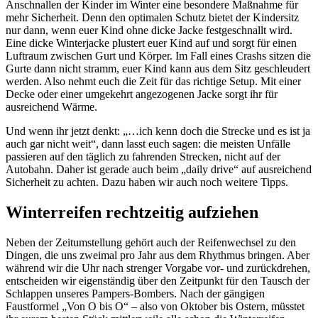
Anschnallen der Kinder im Winter eine besondere Maßnahme für
mehr Sicherheit. Denn den optimalen Schutz bietet der Kindersitz
nur dann, wenn euer Kind ohne dicke Jacke festgeschnallt wird.
Eine dicke Winterjacke plustert euer Kind auf und sorgt für einen
Luftraum zwischen Gurt und Körper. Im Fall eines Crashs sitzen die
Gurte dann nicht stramm, euer Kind kann aus dem Sitz geschleudert
werden. Also nehmt euch die Zeit für das richtige Setup. Mit einer
Decke oder einer umgekehrt angezogenen Jacke sorgt ihr für
ausreichend Wärme.
Und wenn ihr jetzt denkt: „…ich kenn doch die Strecke und es ist ja
auch gar nicht weit“, dann lasst euch sagen: die meisten Unfälle
passieren auf den täglich zu fahrenden Strecken, nicht auf der
Autobahn. Daher ist gerade auch beim „daily drive“ auf ausreichend
Sicherheit zu achten. Dazu haben wir auch noch weitere Tipps.
Winterreifen rechtzeitig aufziehen
Neben der Zeitumstellung gehört auch der Reifenwechsel zu den
Dingen, die uns zweimal pro Jahr aus dem Rhythmus bringen. Aber
während wir die Uhr nach strenger Vorgabe vor- und zurückdrehen,
entscheiden wir eigenständig über den Zeitpunkt für den Tausch der
Schlappen unseres Pampers-Bombers. Nach der gängigen
Faustformel „Von O bis O“ – also von Oktober bis Ostern, müsstet