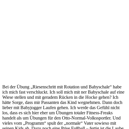
Bei der Übung „Riesenschritt mit Rotation und Babyschale“ habe
ich mich fast verschluckt. Ich soll mich mit ner Babyschale auf eine
Wiese stellen und mit geradem Rücken in die Hocke gehen? Ich
hätte Sorge, dass mir Passanten das Kind wegnehmen. Dann doch
lieber mit Babyjogger Laufen gehen. Ich werde das Gefühl nicht
los, dass es sich hier eher um Übungen totaler Fitness-Freaks
handelt als um Übungen für den Otto-Normal-Volkssportler. Und
vieles vom „Programm“ spult der „normale“ Vater sowieso mit
seinen Kids ab. Dazu noch eine Prise Fußball – fertig ist die Laube.