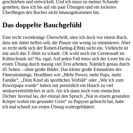
geschrieben und entwickelt. Und ich muss zu meiner Schande
gestehen, dass ich bis auf ein paar Übungen und ein lockeres
Überfliegen des Buches nicht hinausgekommen bin.
Das doppelte Bauchgefühl
Eine recht zweideutige Überschrift, sitze ich doch vor einem Buch,
dass mir dabei helfen soll, die Plauze ein wenig zu minimieren. Aber
so recht stellt sich der Robert-Harting-Effekt nicht ein. Vielleicht ist
mir auch das T-Shirt zu schade. Ob wohl noch ein Gerstensaft im
Kühlschrank ist? Na, egal. Auf jeden Fall muss sich der Leser bis zu
ersten Übung durch massig viel Text arbeiten. Nämlich genau durch
45 Seiten – ohne große Bilder. Das kleine große Einmaleins des
Fitnesstrainings. Headlines wie „Mehr Power, mehr Papa, mehr
Familie“, „Dein Kind als sportliches Vorbild“ oder „Wie ich zum
Powerpapa wurde“ haben mir persönlich ein Hauch zu viel
strukurvertriebliches in sich. Als ich dann noch vom römischen
Dichter Juvenal las, der einmal den Spruch „Nur in einem gesunden
Körper wohnt ein gesunder Geist“ zu Papyrus gebracht hat, habe
ich mal schnell zur ersten Übung weitergeblättert.