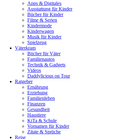
Apps & Digitales
Ausstattung für Kinder
Bücher für Kinder
Filme & Serien
Kindermode
Kinderwagen
Musik für Kinder
Spielzeug
Väterkram
Bücher für Väter
Familienautos
Technik & Gadgets
Videos
Daddylicious on Tour
Ratgeber
Ernährung
Erziehung
Familienleben
Finanzen
Gesundheit
Haustiere
KiTa & Schule
Vornamen für Kinder
Zitate & Sprüche
Reise