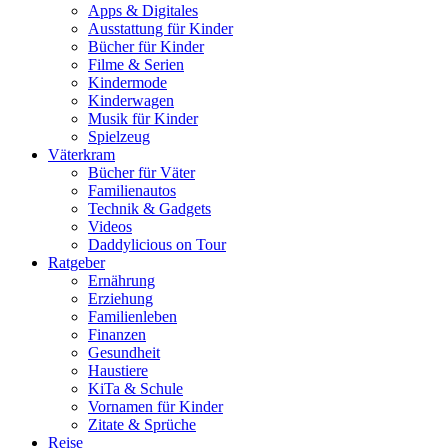
Apps & Digitales
Ausstattung für Kinder
Bücher für Kinder
Filme & Serien
Kindermode
Kinderwagen
Musik für Kinder
Spielzeug
Väterkram
Bücher für Väter
Familienautos
Technik & Gadgets
Videos
Daddylicious on Tour
Ratgeber
Ernährung
Erziehung
Familienleben
Finanzen
Gesundheit
Haustiere
KiTa & Schule
Vornamen für Kinder
Zitate & Sprüche
Reise