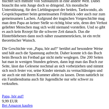
flüchtet sich mithilfe von Substanzen in eine andere Welt. Dabei
braucht ihn sein Junge doch so dringend. Als moralische
Unterstützung, für den Lieblingssport der beiden, Taekwondo, als
Gesprächspartner beim gemeinsamen Frühstück oder auch nur zum
gemeinsamen Lachen. Aufgrund der tragischen Vorgeschichte mag
man dem Papa an keiner Stelle so richtig böse sein, denn den Verlust
geliebter Menschen mag sich wohl niemand vorstellen. Und so gibt
es auch kein Rezept für die schwere Zeit danach. Das die
Hinterbliebenen dann noch näher zusammenrücken, ist ein recht
theoretischer Wunsch.
Die Geschichte von „Papa, hör auf!“ berührt auf besondere Weise
und hält auch die Spannung aufrecht. Daher konnte ich das Buch
beim Besuch im Freibad gar nicht mehr weglegen. Die 200 Seiten
hat man in wenigen Stunden gelesen, dann legt man das Buch zur
Seite, lässt das Gelesene nochmal an sich vorbeiziehen und nimmt
sich noch fester vor, seine Kinder niemals zu vernachlässigen und
sie auch nie mit ihrem Kummer allein zu lassen. Denn natürlich ist
ein Familiendrama auch für Jugendliche nur sehr schwer zu
verkraften.
Papa, hör auf!
9,99 EUR
Bei Amazon kaufen