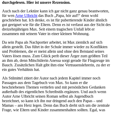
durchgelesen. Hier ist unsere Rezension.
Auch nach der Lektüre kann ich gar nicht ganz genau beantworten,
für wen
Arne Ulbricht
das Buch „Papa, hör auf!“ denn wohl
geschrieben hat. Ich denke, es ist für pubertierende Kinder ähnlich
gut geeignet wie für die Eltern. Denn es ist verfasst aus der Sicht des
dreizehnjährigen Max. Seit einem tragischen Unfall lebt er
zusammen mit seinem Vater in einer kleinen Wohnung.
Da sein Papa als Nachportier arbeitet, ist Max ziemlich auf sich
allein gestellt. Das führt in der Schule immer wieder zu Konflikten
und Problemen, die er meist allein und ohne den Beistand seines
Vaters lösen muss. Zum Glück perlt dieser Ärger zum größten Teil
an ihm ab, denn Mitschülerin Anessa sorgt gerade für Flugzeuge im
Bauch. Zusätzlichen Halt gibt ihm eine Vertrauenslehrerin, zu der er
ein gutes Verhältnis hat.
Als Stilmittel zitiert der Autor nach jedem Kapitel immer noch
Passagen aus dem Tagebuch von Max. So kann er die
beschriebenen Themen vertiefen und mit persönlichen Gedanken
außerhalb des eigentlichen Schreibstils ergänzen. Und auch wenn
Autor Arne Ulbricht seinen Roman selbst als Jugendbuch
bezeichnet, so kann ich ihn nur dringend auch den Papas – und
Mamas – ans Herz legen. Denn das Buch dreht sich um die zentrale
Frage, wie Eltern und Kinder zusammenhalten sollten. Egal, was