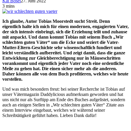
Kai Bösel
27. Juni 2022
3 mins
Ich glaube, Autor Tobias Moorstedt sucht Streit. Denn
eigentlich halte ich mich für einen modernen, engagierten Vater,
der sich intensiv einbringt, sich die Erziehung teilt und zuhause
mit anpackt. Und dann kommt Tobias mit seinem Buch „Wir
schlechten guten Väter“ um die Ecke und seziert die Vater-
Mutter-Eltern-Geschichte sehr wissenschaftlich fundiert und
leicht verständlich aufbereitet. Und zeigt damit, dass die ganze
Entwicklung zur Gleichberechtigung nur in Mäuseschritten
vorankommt und eigentlich jeder Vater noch eine ordentliche
Meile zu gehen hat. Die einen sicher mehr als die anderen.
Daher können alle von dem Buch profitieren, welches wir heute
vorstellen.
Und was mich besonders freut: bei seiner Recherche ist Tobias auf
unser Vätermagazin Daddylicious aufmerksam geworden und hat
uns nicht nur als Surftipp am Ende des Buches aufgelistet, sondern
auch an einigen Stellen in „Wir schlechten guten Väter“ Zitate aus
einem Interview eingebaut, welches wir während seiner
Schreibtätigkeit geführt haben. Lieben Dank dafür!