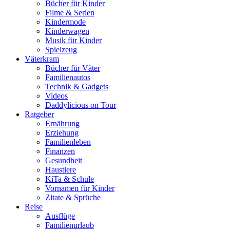
Bücher für Kinder
Filme & Serien
Kindermode
Kinderwagen
Musik für Kinder
Spielzeug
Väterkram
Bücher für Väter
Familienautos
Technik & Gadgets
Videos
Daddylicious on Tour
Ratgeber
Ernährung
Erziehung
Familienleben
Finanzen
Gesundheit
Haustiere
KiTa & Schule
Vornamen für Kinder
Zitate & Sprüche
Reise
Ausflüge
Familienurlaub