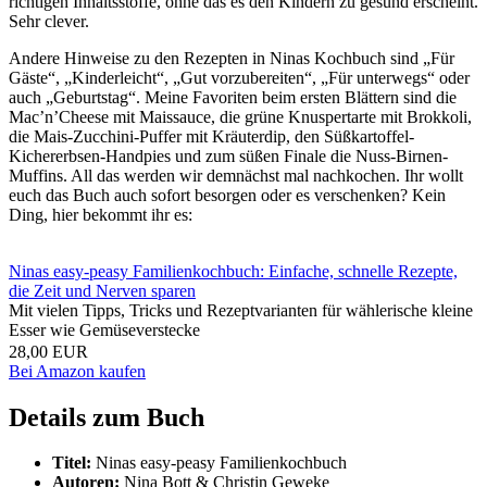
richtigen Inhaltsstoffe, ohne das es den Kindern zu gesund erscheint.
Sehr clever.
Andere Hinweise zu den Rezepten in Ninas Kochbuch sind „Für
Gäste“, „Kinderleicht“, „Gut vorzubereiten“, „Für unterwegs“ oder
auch „Geburtstag“. Meine Favoriten beim ersten Blättern sind die
Mac’n’Cheese mit Maissauce, die grüne Knuspertarte mit Brokkoli,
die Mais-Zucchini-Puffer mit Kräuterdip, den Süßkartoffel-
Kichererbsen-Handpies und zum süßen Finale die Nuss-Birnen-
Muffins. All das werden wir demnächst mal nachkochen. Ihr wollt
euch das Buch auch sofort besorgen oder es verschenken? Kein
Ding, hier bekommt ihr es:
Ninas easy-peasy Familienkochbuch: Einfache, schnelle Rezepte,
die Zeit und Nerven sparen
Mit vielen Tipps, Tricks und Rezeptvarianten für wählerische kleine
Esser wie Gemüseverstecke
28,00 EUR
Bei Amazon kaufen
Details zum Buch
Titel:
Ninas easy-peasy Familienkochbuch
Autoren:
Nina Bott & Christin Geweke