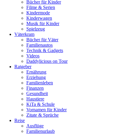
Bücher für Kinder
Filme & Serien
Kindermode
Kinderwagen
Musik für Kinder
Spielzeug
Väterkram
Bücher für Väter
Familienautos
Technik & Gadgets
Videos
Daddylicious on Tour
Ratgeber
Ernährung
Erziehung
Familienleben
Finanzen
Gesundheit
Haustiere
KiTa & Schule
Vornamen für Kinder
Zitate & Sprüche
Reise
Ausflüge
Familienurlaub