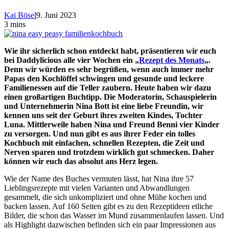
Kai Bösel
9. Juni 2023
3 mins
Wie ihr sicherlich schon entdeckt habt, präsentieren wir euch
bei Daddylicious alle vier Wochen ein „
Rezept des Monats
„.
Denn wir würden es sehr begrüßen, wenn auch immer mehr
Papas den Kochlöffel schwingen und gesunde und leckere
Familienessen auf die Teller zaubern. Heute haben wir dazu
einen großartigen Buchtipp. Die Moderatorin, Schauspielerin
und Unternehmerin Nina Bott ist eine liebe Freundin, wir
kennen uns seit der Geburt ihres zweiten Kindes, Tochter
Luna. Mittlerweile haben Nina und Freund Benni vier Kinder
zu versorgen. Und nun gibt es aus ihrer Feder ein tolles
Kochbuch mit einfachen, schnellen Rezepten, die Zeit und
Nerven sparen und trotzdem wirklich gut schmecken. Daher
können wir euch das absolut ans Herz legen.
Wie der Name des Buches vermuten lässt, hat Nina ihre 57
Lieblingsrezepte mit vielen Varianten und Abwandlungen
gesammelt, die sich unkompliziert und ohne Mühe kochen und
backen lassen. Auf 160 Seiten gibt es zu den Rezeptideen etliche
Bilder, die schon das Wasser im Mund zusammenlaufen lassen. Und
als Highlight dazwischen befinden sich ein paar Impressionen aus