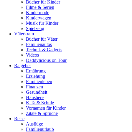
Bücher für Kinder
Filme & Serien
Kindermode
Kinderwagen
Musik für Kinder
Spielzeug
Väterkram
Bücher für Väter
Familienautos
Technik & Gadgets
Videos
Daddylicious on Tour
Ratgeber
Ernährung
Erziehung
Familienleben
Finanzen
Gesundheit
Haustiere
KiTa & Schule
Vornamen für Kinder
Zitate & Sprüche
Reise
Ausflüge
Familienurlaub