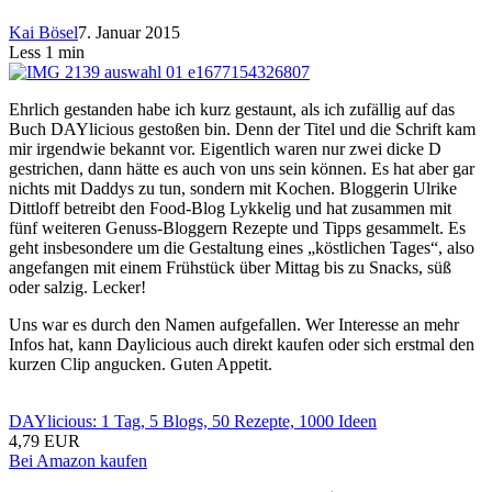
Kai Bösel
7. Januar 2015
Less 1 min
Ehrlich gestanden habe ich kurz gestaunt, als ich zufällig auf das
Buch DAYlicious gestoßen bin. Denn der Titel und die Schrift kam
mir irgendwie bekannt vor. Eigentlich waren nur zwei dicke D
gestrichen, dann hätte es auch von uns sein können. Es hat aber gar
nichts mit Daddys zu tun, sondern mit Kochen. Bloggerin Ulrike
Dittloff betreibt den Food-Blog Lykkelig und hat zusammen mit
fünf weiteren Genuss-Bloggern Rezepte und Tipps gesammelt. Es
geht insbesondere um die Gestaltung eines „köstlichen Tages“, also
angefangen mit einem Frühstück über Mittag bis zu Snacks, süß
oder salzig. Lecker!
Uns war es durch den Namen aufgefallen. Wer Interesse an mehr
Infos hat, kann Daylicious auch direkt kaufen oder sich erstmal den
kurzen Clip angucken. Guten Appetit.
DAYlicious: 1 Tag, 5 Blogs, 50 Rezepte, 1000 Ideen
4,79 EUR
Bei Amazon kaufen