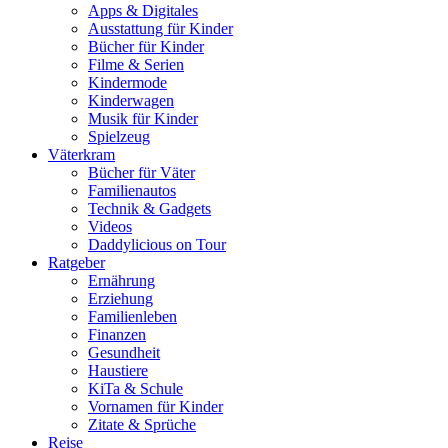
Apps & Digitales
Ausstattung für Kinder
Bücher für Kinder
Filme & Serien
Kindermode
Kinderwagen
Musik für Kinder
Spielzeug
Väterkram
Bücher für Väter
Familienautos
Technik & Gadgets
Videos
Daddylicious on Tour
Ratgeber
Ernährung
Erziehung
Familienleben
Finanzen
Gesundheit
Haustiere
KiTa & Schule
Vornamen für Kinder
Zitate & Sprüche
Reise