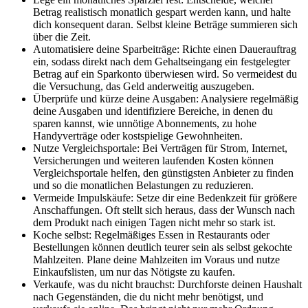
Betrag realistisch monatlich gespart werden kann, und halte
dich konsequent daran. Selbst kleine Beträge summieren sich
über die Zeit.
Automatisiere deine Sparbeiträge: Richte einen Dauerauftrag
ein, sodass direkt nach dem Gehaltseingang ein festgelegter
Betrag auf ein Sparkonto überwiesen wird. So vermeidest du
die Versuchung, das Geld anderweitig auszugeben.
Überprüfe und kürze deine Ausgaben: Analysiere regelmäßig
deine Ausgaben und identifiziere Bereiche, in denen du
sparen kannst, wie unnötige Abonnements, zu hohe
Handyverträge oder kostspielige Gewohnheiten.
Nutze Vergleichsportale: Bei Verträgen für Strom, Internet,
Versicherungen und weiteren laufenden Kosten können
Vergleichsportale helfen, den günstigsten Anbieter zu finden
und so die monatlichen Belastungen zu reduzieren.
Vermeide Impulskäufe: Setze dir eine Bedenkzeit für größere
Anschaffungen. Oft stellt sich heraus, dass der Wunsch nach
dem Produkt nach einigen Tagen nicht mehr so stark ist.
Koche selbst: Regelmäßiges Essen in Restaurants oder
Bestellungen können deutlich teurer sein als selbst gekochte
Mahlzeiten. Plane deine Mahlzeiten im Voraus und nutze
Einkaufslisten, um nur das Nötigste zu kaufen.
Verkaufe, was du nicht brauchst: Durchforste deinen Haushalt
nach Gegenständen, die du nicht mehr benötigst, und