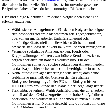
Maß an Sicherheit für deine
Finanzen
zu gewährleisten. Dieses Geld
dient als dein finanzielles Sicherheitsnetz für unvorhergesehene
Ereignisse, daher solltest du keine unnötigen Risiken eingehen.
Hier sind einige Richtlinien, um deinen Notgroschen sicher und
effektiv anzulegen:
Wähle sichere Anlageformen: Für deinen Notgroschen eignen
sich besonders sichere Anlageformen wie Tagesgeldkonten,
Sparkonten mit garantierter Einlagensicherung oder
kurzfristige Staatsanleihen. Diese bieten Sicherheit und
gewährleisten, dass dein Geld im Notfall schnell verfügbar ist.
Vermeide spekulative Anlagen: Aktien, Fonds oder
Kryptowährungen können zwar höhere Renditen erzielen,
bergen aber auch ein höheres Verlustrisiko. Für den
Notgroschen solltest du solche spekulativen Anlagen meiden,
da das Kapital hier sicher und schnell verfügbar sein muss.
Achte auf die Einlagensicherung: Stelle sicher, dass deine
Geldanlage innerhalb der Grenzen der gesetzlichen
Einlagensicherung liegt. In der EU sind Einlagen bis zu
100.000 Euro pro Kunde und Bank in der Regel abgesichert.
Flexibilität bewahren: Wähle Anlageformen, die dir erlauben,
schnell auf dein Geld zuzugreifen, ohne hohe Strafgebühren
oder erhebliche Verluste in Kauf nehmen zu müssen. Dein
Notgroschen ist für Notfälle gedacht, und du solltest ihn ohne
große Hürden nutzen können.