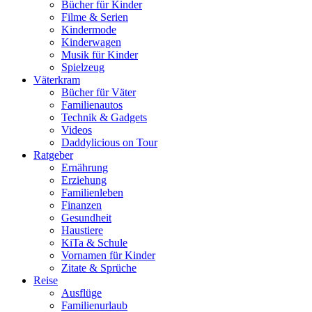
Bücher für Kinder
Filme & Serien
Kindermode
Kinderwagen
Musik für Kinder
Spielzeug
Väterkram
Bücher für Väter
Familienautos
Technik & Gadgets
Videos
Daddylicious on Tour
Ratgeber
Ernährung
Erziehung
Familienleben
Finanzen
Gesundheit
Haustiere
KiTa & Schule
Vornamen für Kinder
Zitate & Sprüche
Reise
Ausflüge
Familienurlaub