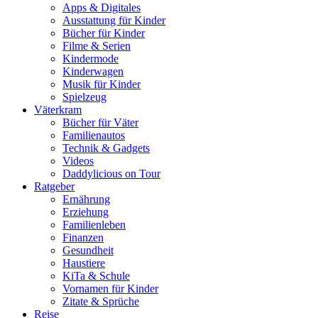
Apps & Digitales
Ausstattung für Kinder
Bücher für Kinder
Filme & Serien
Kindermode
Kinderwagen
Musik für Kinder
Spielzeug
Väterkram
Bücher für Väter
Familienautos
Technik & Gadgets
Videos
Daddylicious on Tour
Ratgeber
Ernährung
Erziehung
Familienleben
Finanzen
Gesundheit
Haustiere
KiTa & Schule
Vornamen für Kinder
Zitate & Sprüche
Reise