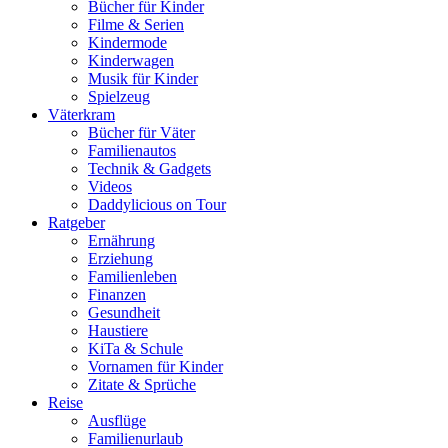
Bücher für Kinder
Filme & Serien
Kindermode
Kinderwagen
Musik für Kinder
Spielzeug
Väterkram
Bücher für Väter
Familienautos
Technik & Gadgets
Videos
Daddylicious on Tour
Ratgeber
Ernährung
Erziehung
Familienleben
Finanzen
Gesundheit
Haustiere
KiTa & Schule
Vornamen für Kinder
Zitate & Sprüche
Reise
Ausflüge
Familienurlaub