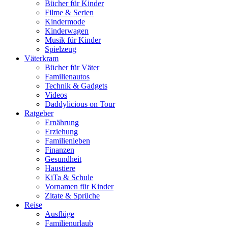
Bücher für Kinder
Filme & Serien
Kindermode
Kinderwagen
Musik für Kinder
Spielzeug
Väterkram
Bücher für Väter
Familienautos
Technik & Gadgets
Videos
Daddylicious on Tour
Ratgeber
Ernährung
Erziehung
Familienleben
Finanzen
Gesundheit
Haustiere
KiTa & Schule
Vornamen für Kinder
Zitate & Sprüche
Reise
Ausflüge
Familienurlaub