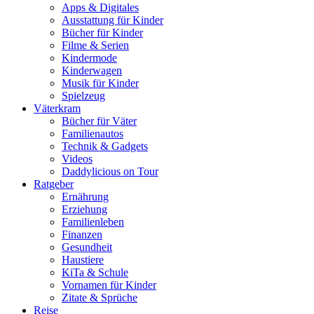
Apps & Digitales
Ausstattung für Kinder
Bücher für Kinder
Filme & Serien
Kindermode
Kinderwagen
Musik für Kinder
Spielzeug
Väterkram
Bücher für Väter
Familienautos
Technik & Gadgets
Videos
Daddylicious on Tour
Ratgeber
Ernährung
Erziehung
Familienleben
Finanzen
Gesundheit
Haustiere
KiTa & Schule
Vornamen für Kinder
Zitate & Sprüche
Reise