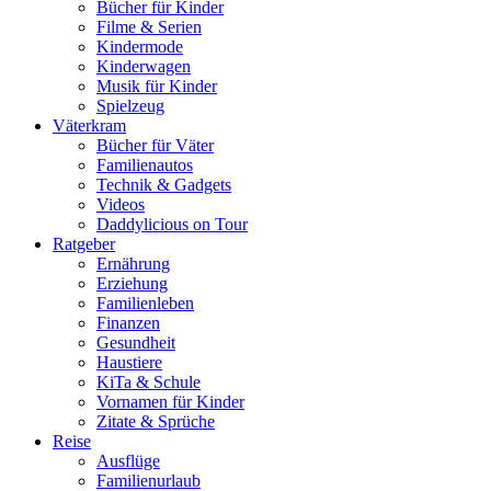
Bücher für Kinder
Filme & Serien
Kindermode
Kinderwagen
Musik für Kinder
Spielzeug
Väterkram
Bücher für Väter
Familienautos
Technik & Gadgets
Videos
Daddylicious on Tour
Ratgeber
Ernährung
Erziehung
Familienleben
Finanzen
Gesundheit
Haustiere
KiTa & Schule
Vornamen für Kinder
Zitate & Sprüche
Reise
Ausflüge
Familienurlaub