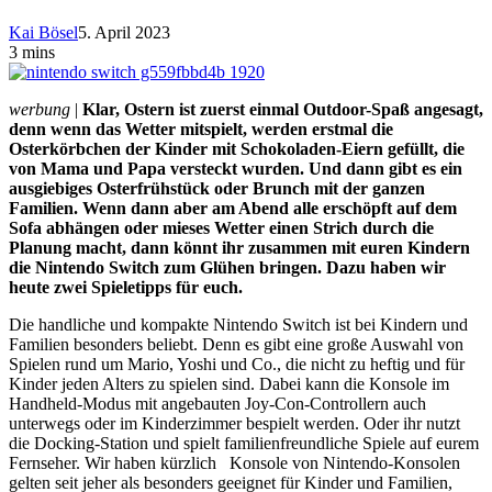
Kai Bösel
5. April 2023
3 mins
werbung
|
Klar, Ostern ist zuerst einmal Outdoor-Spaß angesagt,
denn wenn das Wetter mitspielt, werden erstmal die
Osterkörbchen der Kinder mit Schokoladen-Eiern gefüllt, die
von Mama und Papa versteckt wurden. Und dann gibt es ein
ausgiebiges Osterfrühstück oder Brunch mit der ganzen
Familien. Wenn dann aber am Abend alle erschöpft auf dem
Sofa abhängen oder mieses Wetter einen Strich durch die
Planung macht, dann könnt ihr zusammen mit euren Kindern
die Nintendo Switch zum Glühen bringen. Dazu haben wir
heute zwei Spieletipps für euch.
Die handliche und kompakte Nintendo Switch ist bei Kindern und
Familien besonders beliebt. Denn es gibt eine große Auswahl von
Spielen rund um Mario, Yoshi und Co., die nicht zu heftig und für
Kinder jeden Alters zu spielen sind. Dabei kann die Konsole im
Handheld-Modus mit angebauten Joy-Con-Controllern auch
unterwegs oder im Kinderzimmer bespielt werden. Oder ihr nutzt
die Docking-Station und spielt familienfreundliche Spiele auf eurem
Fernseher. Wir haben kürzlich Konsole von Nintendo-Konsolen
gelten seit jeher als besonders geeignet für Kinder und Familien,