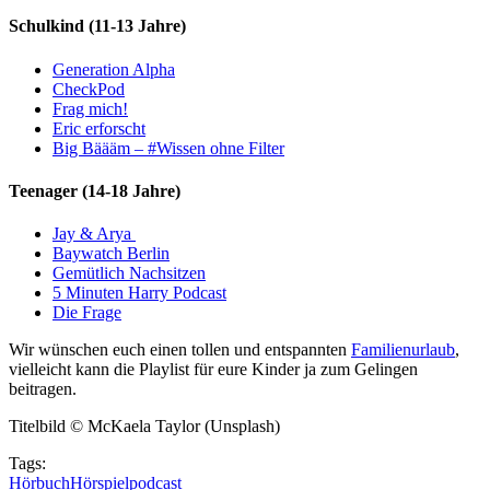
Schulkind (11-13 Jahre)
Generation Alpha
CheckPod
Frag mich!
Eric erforscht
Big Bäääm – #Wissen ohne Filter
Teenager (14-18 Jahre)
Jay & Arya
Baywatch Berlin
Gemütlich Nachsitzen
5 Minuten Harry Podcast
Die Frage
Wir wünschen euch einen tollen und entspannten
Familienurlaub
,
vielleicht kann die Playlist für eure Kinder ja zum Gelingen
beitragen.
Titelbild © McKaela Taylor (Unsplash)
Tags:
Hörbuch
Hörspiel
podcast