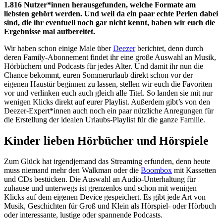
1.816 Nutzer*innen herausgefunden, welche Formate am
liebsten gehört werden. Und weil da ein paar echte Perlen dabei
sind, die ihr eventuell noch gar nicht kennt, haben wir euch die
Ergebnisse mal aufbereitet.
Wir haben schon einige Male über
Deezer
berichtet, denn durch
deren Family-Abonnement findet ihr eine große Auswahl an Musik,
Hörbüchern und Podcasts für jedes Alter. Und damit ihr nun die
Chance bekommt, euren Sommerurlaub direkt schon vor der
eigenen Haustür beginnen zu lassen, stellen wir euch die Favoriten
vor und verlinken euch auch gleich alle Titel. So landen sie mit nur
wenigen Klicks direkt auf eurer Playlist. Außerdem gibt’s von den
Deezer-Expert*innen auch noch ein paar nützliche Anregungen für
die Erstellung der idealen Urlaubs-Playlist für die ganze Familie.
Kinder lieben Hörbücher und Hörspiele
Zum Glück hat irgendjemand das Streaming erfunden, denn heute
muss niemand mehr den Walkman oder die
Boombox
mit Kassetten
und CDs bestücken. Die Auswahl an Audio-Unterhaltung für
zuhause und unterwegs ist grenzenlos und schon mit wenigen
Klicks auf dem eigenen Device gespeichert. Es gibt jede Art von
Musik, Geschichten für Groß und Klein als Hörspiel- oder Hörbuch
oder interessante, lustige oder spannende Podcasts.