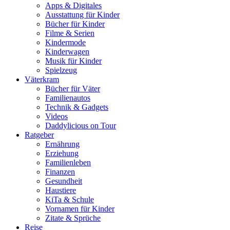
Apps & Digitales
Ausstattung für Kinder
Bücher für Kinder
Filme & Serien
Kindermode
Kinderwagen
Musik für Kinder
Spielzeug
Väterkram
Bücher für Väter
Familienautos
Technik & Gadgets
Videos
Daddylicious on Tour
Ratgeber
Ernährung
Erziehung
Familienleben
Finanzen
Gesundheit
Haustiere
KiTa & Schule
Vornamen für Kinder
Zitate & Sprüche
Reise