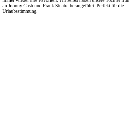
immer wieder ihre Favoriten. Wir selbst haben unsere Tochter früh
an Johnny Cash und Frank Sinatra herangeführt. Perfekt für die
Urlaubsstimmung.