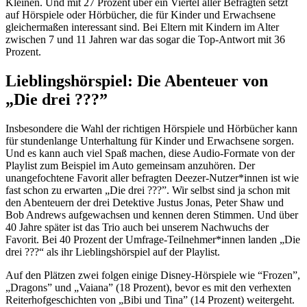
Kleinen. Und mit 27 Prozent über ein Viertel aller Befragten setzt
auf Hörspiele oder Hörbücher, die für Kinder und Erwachsene
gleichermaßen interessant sind. Bei Eltern mit Kindern im Alter
zwischen 7 und 11 Jahren war das sogar die Top-Antwort mit 36
Prozent.
Lieblingshörspiel: Die Abenteuer von
„Die drei ???”
Insbesondere die Wahl der richtigen Hörspiele und Hörbücher kann
für stundenlange Unterhaltung für Kinder und Erwachsene sorgen.
Und es kann auch viel Spaß machen, diese Audio-Formate von der
Playlist zum Beispiel im Auto gemeinsam anzuhören. Der
unangefochtene Favorit aller befragten Deezer-Nutzer*innen ist wie
fast schon zu erwarten „Die drei ???”. Wir selbst sind ja schon mit
den Abenteuern der drei Detektive Justus Jonas, Peter Shaw und
Bob Andrews aufgewachsen und kennen deren Stimmen. Und über
40 Jahre später ist das Trio auch bei unserem Nachwuchs der
Favorit. Bei 40 Prozent der Umfrage-Teilnehmer*innen landen „Die
drei ???“ als ihr Lieblingshörspiel auf der Playlist.
Auf den Plätzen zwei folgen einige Disney-Hörspiele wie “Frozen”,
„Dragons” und „Vaiana” (18 Prozent), bevor es mit den verhexten
Reiterhofgeschichten von „Bibi und Tina” (14 Prozent) weitergeht.