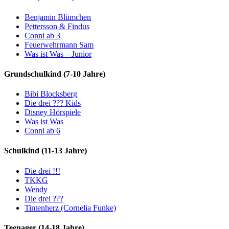
Benjamin Blümchen
Pettersson & Findus
Conni ab 3
Feuerwehrmann Sam
Was ist Was – Junior
Grundschulkind (7-10 Jahre)
Bibi Blocksberg
Die drei ??? Kids
Disney Hörspiele
Was ist Was
Conni ab 6
Schulkind (11-13 Jahre)
Die drei !!!
TKKG
Wendy
Die drei ???
Tintenherz (Cornelia Funke)
Teenager (14-18 Jahre)