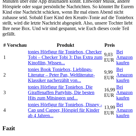
Minuten über eine App draufladen könnt. Entweder Musik, andere
Hörspiele oder sogar persönliche Nachrichten. So könntet Ihr Eurem
Kind eine Nachricht schicken, wenn Ihr mal einen Abend nicht
zuhause seid. Sobald Euer Kind den Kreativ-Tonie auf die Toniebox
stellt, wird die letzte Nachricht abgespielt. Also, unsere Tochter liebt
Ihre neue Box. Und wir sind gespannt, wie Euch dieses coole Teil
gefällt.
#
Vorschau
Produkt
Preis
tonies Hörfigur für Toniebox, Checker
Bei
9,03
1
Tobi – Checker Tobi 3: Das Extra zum
Amazon
EUR
Kinofilm, Wissen...
kaufen
tonies Book Toniebox, Lieblings-
Bei
9,99
2
Literatur – Peter Pan, Weltliteratur-
Amazon
EUR
Klassiker nacherzählt von...
kaufen
tonies Hörfigur für Toniebox, Die
Bei
16,99
3
Giraffenaffen Partyhits, Die besten
Amazon
EUR
Hits zum Mitsingen und...
kaufen
tonies Hörfigur für Toniebox, Disney -
Bei
13,99
4
Cap und Capper, Hörspiel für Kinder
Amazon
EUR
ab 4 Jahren...
kaufen
Fazit