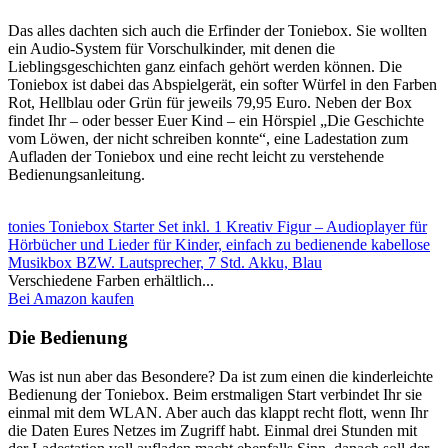
Das alles dachten sich auch die Erfinder der Toniebox. Sie wollten
ein Audio-System für Vorschulkinder, mit denen die
Lieblingsgeschichten ganz einfach gehört werden können. Die
Toniebox ist dabei das Abspielgerät, ein softer Würfel in den Farben
Rot, Hellblau oder Grün für jeweils 79,95 Euro. Neben der Box
findet Ihr – oder besser Euer Kind – ein Hörspiel „Die Geschichte
vom Löwen, der nicht schreiben konnte“, eine Ladestation zum
Aufladen der Toniebox und eine recht leicht zu verstehende
Bedienungsanleitung.
tonies Toniebox Starter Set inkl. 1 Kreativ Figur – Audioplayer für
Hörbücher und Lieder für Kinder, einfach zu bedienende kabellose
Musikbox BZW. Lautsprecher, 7 Std. Akku, Blau
Verschiedene Farben erhältlich...
Bei Amazon kaufen
Die Bedienung
Was ist nun aber das Besondere? Da ist zum einen die kinderleichte
Bedienung der Toniebox. Beim erstmaligen Start verbindet Ihr sie
einmal mit dem WLAN. Aber auch das klappt recht flott, wenn Ihr
die Daten Eures Netzes im Zugriff habt. Einmal drei Stunden mit