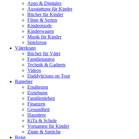
Apps & Digitales
Ausstattung für Kinder
Bücher für Kinder
Filme & Serien
Kindermode
Kinderwagen
Musik für Kinder
Spielzeug
Väterkram
Bücher für Väter
Familienautos
Technik & Gadgets
Videos
Daddylicious on Tour
Ratgeber
Ernährung
Erziehung
Familienleben
Finanzen
Gesundheit
Haustiere
KiTa & Schule
Vornamen für Kinder
Zitate & Sprüche
Reise