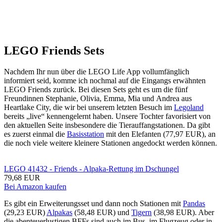
LEGO Friends Sets
Nachdem Ihr nun über die LEGO Life App vollumfänglich
informiert seid, komme ich nochmal auf die Eingangs erwähnten
LEGO Friends zurück. Bei diesen Sets geht es um die fünf
Freundinnen Stephanie, Olivia, Emma, Mia und Andrea aus
Heartlake City, die wir bei unserem letzten Besuch im
Legoland
bereits „live“ kennengelernt haben. Unsere Tochter favorisiert von
den aktuellen Seite insbesondere die Tierauffangstationen. Da gibt
es zuerst einmal die
Basisstation
mit den Elefanten (77,97 EUR), an
die noch viele weitere kleinere Stationen angedockt werden können.
LEGO 41432 - Friends - Alpaka-Rettung im Dschungel
79,68 EUR
Bei Amazon kaufen
Es gibt ein Erweiterungsset und dann noch Stationen mit
Pandas
(29,23 EUR)
Alpakas
(58,48 EUR) und
Tigern
(38,98 EUR). Aber
die abenteuerlustigen BFFs sind auch im Bus, im Flugzeug oder in