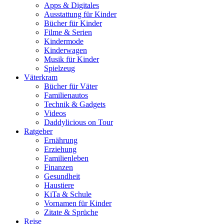
Apps & Digitales
Ausstattung für Kinder
Bücher für Kinder
Filme & Serien
Kindermode
Kinderwagen
Musik für Kinder
Spielzeug
Väterkram
Bücher für Väter
Familienautos
Technik & Gadgets
Videos
Daddylicious on Tour
Ratgeber
Ernährung
Erziehung
Familienleben
Finanzen
Gesundheit
Haustiere
KiTa & Schule
Vornamen für Kinder
Zitate & Sprüche
Reise