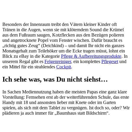
Besonders der Innenraum treibt den Vätern kleiner Kinder oft
Tränen in die Augen, wenn sie mit klöterndem Sound die Krümel
aus dem Fußraum saugen, Kotzflecken aus den Bezügen polieren
und angetrocknete Popel vom Fenster wischen. Dafür braucht es
„richtig gutes Zeug“ (Deichkind) – und damit Ihr nicht ein ganzes
Monatsgehalt zum Teilehöker um die Ecke tragen müsst, lohnt ein
Blick zu eBay in die Kategorie
Pflege & Aufbereitungsprodukte
. In
unserem Regal gibt es
Felgenreiniger
, ein komplettes
Pflegeset
und
ein Mittel für ein strahlendes
Cockpit
.
Ich sehe was, was Du nicht siehst…
In Sachen Mediennutzung haben die meisten Papas eine ganz klare
Vorstellung: Fernsehen erst ab der weiterführenden Schule, das erste
Handy mit 18 und ansonsten lieber mit Knete oder im Garten
spielen, als sich mit dem Tablet zu vergnügen. Ist doch so, oder? Wir
plädieren ja auch immer für „Baumhaus statt Bildschirm“.