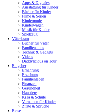
Apps & Digitales
Ausstattung für Kinder
Bücher für Kinder
Filme & Serien
Kindermode
Kinderwagen
Musik für Kinder
Spielzeug
Väterkram
Bücher für Väter
Familienautos
Technik & Gadgets
Videos
Daddylicious on Tour
Ratgeber
Ernährung
Erziehung
Familienleben
Finanzen
Gesundheit
Haustiere
KiTa & Schule
Vornamen für Kinder
Zitate & Sprüche
Reise