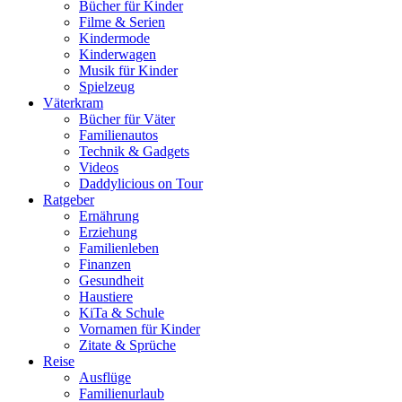
Bücher für Kinder
Filme & Serien
Kindermode
Kinderwagen
Musik für Kinder
Spielzeug
Väterkram
Bücher für Väter
Familienautos
Technik & Gadgets
Videos
Daddylicious on Tour
Ratgeber
Ernährung
Erziehung
Familienleben
Finanzen
Gesundheit
Haustiere
KiTa & Schule
Vornamen für Kinder
Zitate & Sprüche
Reise
Ausflüge
Familienurlaub