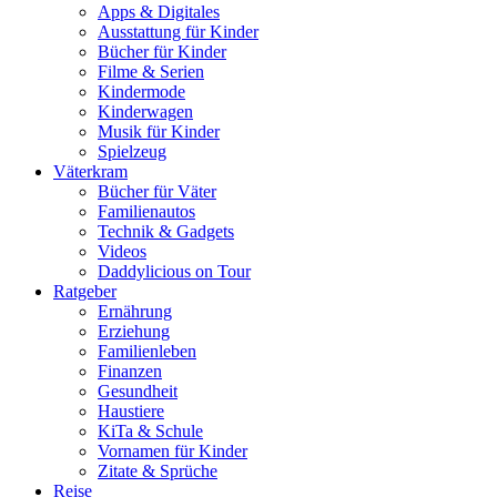
Apps & Digitales
Ausstattung für Kinder
Bücher für Kinder
Filme & Serien
Kindermode
Kinderwagen
Musik für Kinder
Spielzeug
Väterkram
Bücher für Väter
Familienautos
Technik & Gadgets
Videos
Daddylicious on Tour
Ratgeber
Ernährung
Erziehung
Familienleben
Finanzen
Gesundheit
Haustiere
KiTa & Schule
Vornamen für Kinder
Zitate & Sprüche
Reise