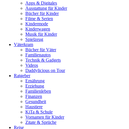
Apps & Digitales
Ausstattung für Kinder
Bücher für Kinder
Filme & Serien
Kindermode
Kinderwagen
Musik für Kinder
Spielzeug
Väterkram
Bücher für Väter
Familienautos
Technik & Gadgets
Videos
Daddylicious on Tour
Ratgeber
Ernährung
Erziehung
Familienleben
Finanzen
Gesundheit
Haustiere
KiTa & Schule
Vornamen für Kinder
Zitate & Sprüche
Reise