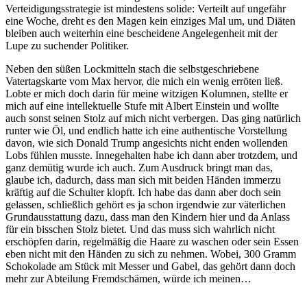
Verteidigungsstrategie ist mindestens solide: Verteilt auf ungefähr
eine Woche, dreht es den Magen kein einziges Mal um, und Diäten
bleiben auch weiterhin eine bescheidene Angelegenheit mit der
Lupe zu suchender Politiker.
Neben den süßen Lockmitteln stach die selbstgeschriebene
Vatertagskarte vom Max hervor, die mich ein wenig erröten ließ.
Lobte er mich doch darin für meine witzigen Kolumnen, stellte er
mich auf eine intellektuelle Stufe mit Albert Einstein und wollte
auch sonst seinen Stolz auf mich nicht verbergen. Das ging natürlich
runter wie Öl, und endlich hatte ich eine authentische Vorstellung
davon, wie sich Donald Trump angesichts nicht enden wollenden
Lobs fühlen musste. Innegehalten habe ich dann aber trotzdem, und
ganz demütig wurde ich auch. Zum Ausdruck bringt man das,
glaube ich, dadurch, dass man sich mit beiden Händen immerzu
kräftig auf die Schulter klopft. Ich habe das dann aber doch sein
gelassen, schließlich gehört es ja schon irgendwie zur väterlichen
Grundausstattung dazu, dass man den Kindern hier und da Anlass
für ein bisschen Stolz bietet. Und das muss sich wahrlich nicht
erschöpfen darin, regelmäßig die Haare zu waschen oder sein Essen
eben nicht mit den Händen zu sich zu nehmen. Wobei, 300 Gramm
Schokolade am Stück mit Messer und Gabel, das gehört dann doch
mehr zur Abteilung Fremdschämen, würde ich meinen…