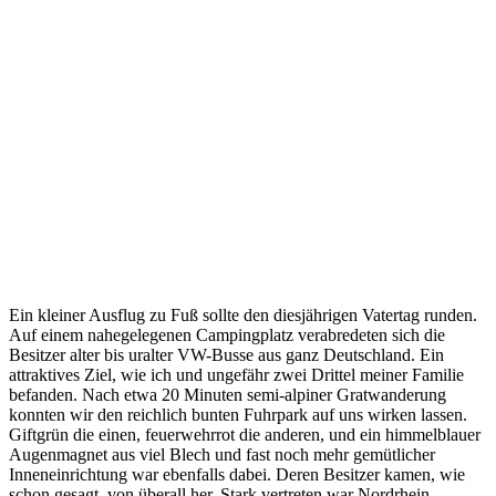
Ein kleiner Ausflug zu Fuß sollte den diesjährigen Vatertag runden.
Auf einem nahegelegenen Campingplatz verabredeten sich die
Besitzer alter bis uralter VW-Busse aus ganz Deutschland. Ein
attraktives Ziel, wie ich und ungefähr zwei Drittel meiner Familie
befanden. Nach etwa 20 Minuten semi-alpiner Gratwanderung
konnten wir den reichlich bunten Fuhrpark auf uns wirken lassen.
Giftgrün die einen, feuerwehrrot die anderen, und ein himmelblauer
Augenmagnet aus viel Blech und fast noch mehr gemütlicher
Inneneinrichtung war ebenfalls dabei. Deren Besitzer kamen, wie
schon gesagt, von überall her. Stark vertreten war Nordrhein-