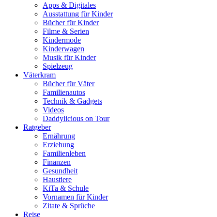
Apps & Digitales
Ausstattung für Kinder
Bücher für Kinder
Filme & Serien
Kindermode
Kinderwagen
Musik für Kinder
Spielzeug
Väterkram
Bücher für Väter
Familienautos
Technik & Gadgets
Videos
Daddylicious on Tour
Ratgeber
Ernährung
Erziehung
Familienleben
Finanzen
Gesundheit
Haustiere
KiTa & Schule
Vornamen für Kinder
Zitate & Sprüche
Reise