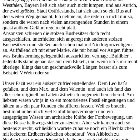
Westfalen, Bayern ließ sich aber auch nicht lumpen, und aus Aurich,
der zweitgrößten Stadt Ostfrieslands, hat sich auch so ein Bus auf
den weiten Weg gemacht. Ich nehme an, die reden da nicht nur so,
sondern die waren nach vielen anstrengenden Stunden in einem
quasi antiken Gefährt regelrecht platt.
Ansonsten schienen die stolzen Busbesitzer doch recht
ausgeschlafen, unterhielten sich angeregt mit anderen stolzen
Busbesitzern und stießen auch schon mal mit Niedrigprozentigem
an. Auffallend oft mit einer Marke, die mir brutal vor Augen führte,
was Brainstorming gelegentlich auszurichten vermag: „Bullibier“.
Jedenfalls stand genau das auf dem Etikett, und wenn ich´s mir recht
überlege, klingt das um geschmackvolle Längen besser als zum
Beispiel VWein oder so.
Unser Fazit war ein äußerst zufriedenstellendes. Dem Leo hat`s
gefallen, und dem Max, und dem Valentin, und auch ich fand das
alles sehr originell und allein ästhetisch ungemein bereichernd. Am
liebsten wären wir ja in so ein motorisiertes Fossil eingestiegen und
hätten uns ein paar Runden chauffieren lassen. Weil es braucht
bestimmt unheimlich viel Einfühlungsvermögen und ein
ausgeprägtes Wissen um archaische Kräfte der Fortbewegung, um
diese Busse halbwegs sicher zu steuern. Aber wir kamen auch so
bestens zurecht, schließlich wartete zuhause noch ein Blechkuchen
mit leckeren Erdbeerstückchen obendrauf. Von Altblech zu
Neublech sozusagen. Eigentlich hätte nur noch gefehlt, dass mir