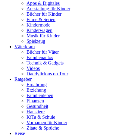
Apps & Digitales
Ausstattung für Kinder
Bücher für Kinder
Filme & Serien
Kindermode
Kinderwagen
Musik für Kinder
Spielzeug
Väterkram
Bücher für Väter
Familienautos
Technik & Gadgets
Videos
Daddylicious on Tour
Ratgeber
Ernährung
Erziehung
Familienleben
Finanzen
Gesundheit
Haustiere
KiTa & Schule
Vornamen für Kinder
Zitate & Sprüche
Reise