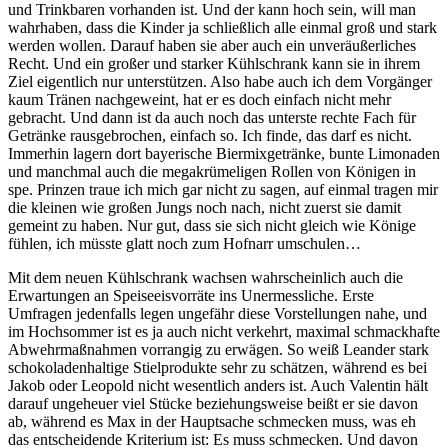
und Trinkbaren vorhanden ist. Und der kann hoch sein, will man
wahrhaben, dass die Kinder ja schließlich alle einmal groß und stark
werden wollen. Darauf haben sie aber auch ein unveräußerliches
Recht. Und ein großer und starker Kühlschrank kann sie in ihrem
Ziel eigentlich nur unterstützen. Also habe auch ich dem Vorgänger
kaum Tränen nachgeweint, hat er es doch einfach nicht mehr
gebracht. Und dann ist da auch noch das unterste rechte Fach für
Getränke rausgebrochen, einfach so. Ich finde, das darf es nicht.
Immerhin lagern dort bayerische Biermixgetränke, bunte Limonaden
und manchmal auch die megakrümeligen Rollen von Königen in
spe. Prinzen traue ich mich gar nicht zu sagen, auf einmal tragen mir
die kleinen wie großen Jungs noch nach, nicht zuerst sie damit
gemeint zu haben. Nur gut, dass sie sich nicht gleich wie Könige
fühlen, ich müsste glatt noch zum Hofnarr umschulen…
Mit dem neuen Kühlschrank wachsen wahrscheinlich auch die
Erwartungen an Speiseeisvorräte ins Unermessliche. Erste
Umfragen jedenfalls legen ungefähr diese Vorstellungen nahe, und
im Hochsommer ist es ja auch nicht verkehrt, maximal schmackhafte
Abwehrmaßnahmen vorrangig zu erwägen. So weiß Leander stark
schokoladenhaltige Stielprodukte sehr zu schätzen, während es bei
Jakob oder Leopold nicht wesentlich anders ist. Auch Valentin hält
darauf ungeheuer viel Stücke beziehungsweise beißt er sie davon
ab, während es Max in der Hauptsache schmecken muss, was eh
das entscheidende Kriterium ist: Es muss schmecken. Und davon