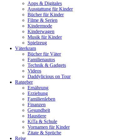
Apps & Digitales
Ausstattung für Kinder
Bücher für Kinder
Filme & Serien
Kindermode
Kinderwagen
Musik für Kinder
Spielzeug
Väterkram
Bücher für Väter
Familienautos
Technik & Gadgets
Videos
Daddylicious on Tour
Ratgeber
Ernährung
Erziehung
Familienleben
Finanzen
Gesundheit
Haustiere
KiTa & Schule
Vornamen für Kinder
Zitate & Sprüche
Reise