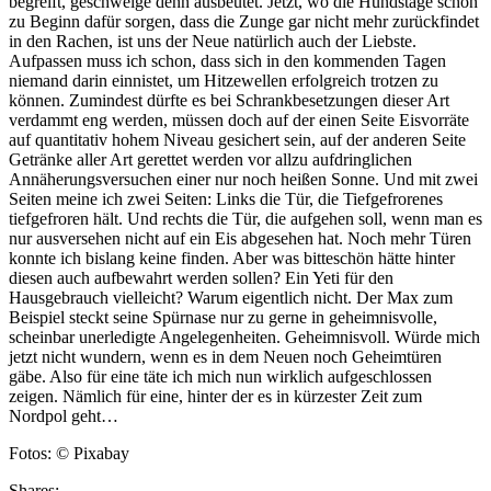
begreift, geschweige denn ausbeutet. Jetzt, wo die Hundstage schon
zu Beginn dafür sorgen, dass die Zunge gar nicht mehr zurückfindet
in den Rachen, ist uns der Neue natürlich auch der Liebste.
Aufpassen muss ich schon, dass sich in den kommenden Tagen
niemand darin einnistet, um Hitzewellen erfolgreich trotzen zu
können. Zumindest dürfte es bei Schrankbesetzungen dieser Art
verdammt eng werden, müssen doch auf der einen Seite Eisvorräte
auf quantitativ hohem Niveau gesichert sein, auf der anderen Seite
Getränke aller Art gerettet werden vor allzu aufdringlichen
Annäherungsversuchen einer nur noch heißen Sonne. Und mit zwei
Seiten meine ich zwei Seiten: Links die Tür, die Tiefgefrorenes
tiefgefroren hält. Und rechts die Tür, die aufgehen soll, wenn man es
nur ausversehen nicht auf ein Eis abgesehen hat. Noch mehr Türen
konnte ich bislang keine finden. Aber was bitteschön hätte hinter
diesen auch aufbewahrt werden sollen? Ein Yeti für den
Hausgebrauch vielleicht? Warum eigentlich nicht. Der Max zum
Beispiel steckt seine Spürnase nur zu gerne in geheimnisvolle,
scheinbar unerledigte Angelegenheiten. Geheimnisvoll. Würde mich
jetzt nicht wundern, wenn es in dem Neuen noch Geheimtüren
gäbe. Also für eine täte ich mich nun wirklich aufgeschlossen
zeigen. Nämlich für eine, hinter der es in kürzester Zeit zum
Nordpol geht…
Fotos: © Pixabay
Shares: