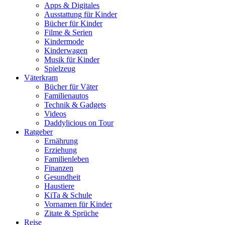
Apps & Digitales
Ausstattung für Kinder
Bücher für Kinder
Filme & Serien
Kindermode
Kinderwagen
Musik für Kinder
Spielzeug
Väterkram
Bücher für Väter
Familienautos
Technik & Gadgets
Videos
Daddylicious on Tour
Ratgeber
Ernährung
Erziehung
Familienleben
Finanzen
Gesundheit
Haustiere
KiTa & Schule
Vornamen für Kinder
Zitate & Sprüche
Reise