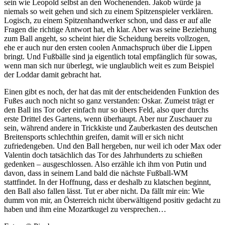
sein wie Leopold selbst an den Wochenenden. Jakob würde ja
niemals so weit gehen und sich zu einem Spitzenspieler verklären.
Logisch, zu einem Spitzenhandwerker schon, und dass er auf alle
Fragen die richtige Antwort hat, eh klar. Aber was seine Beziehung
zum Ball angeht, so scheint hier die Scheidung bereits vollzogen,
ehe er auch nur den ersten coolen Anmachspruch über die Lippen
bringt. Und Fußbälle sind ja eigentlich total empfänglich für sowas,
wenn man sich nur überlegt, wie unglaublich weit es zum Beispiel
der Loddar damit gebracht hat.
Einen gibt es noch, der hat das mit der entscheidenden Funktion des
Fußes auch noch nicht so ganz verstanden: Oskar. Zumeist trägt er
den Ball ins Tor oder einfach nur so übers Feld, also quer durchs
erste Drittel des Gartens, wenn überhaupt. Aber nur Zuschauer zu
sein, während andere in Trickkiste und Zauberkasten des deutschen
Breitensports schlechthin greifen, damit will er sich nicht
zufriedengeben. Und den Ball hergeben, nur weil ich oder Max oder
Valentin doch tatsächlich das Tor des Jahrhunderts zu schießen
gedenken – ausgeschlossen. Also erzähle ich ihm von Putin und
davon, dass in seinem Land bald die nächste Fußball-WM
stattfindet. In der Hoffnung, dass er deshalb zu klatschen beginnt,
den Ball also fallen lässt. Tut er aber nicht. Da fällt mir ein: Wie
dumm von mir, an Österreich nicht überwältigend positiv gedacht zu
haben und ihm eine Mozartkugel zu versprechen…