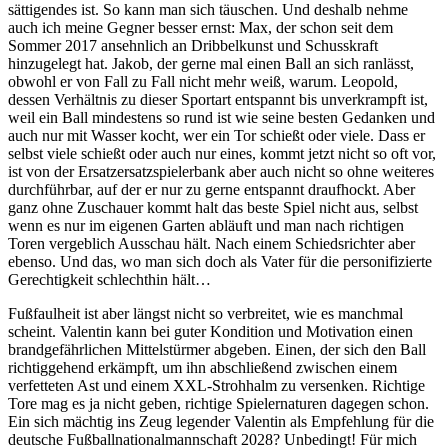
sättigendes ist. So kann man sich täuschen. Und deshalb nehme
auch ich meine Gegner besser ernst: Max, der schon seit dem
Sommer 2017 ansehnlich an Dribbelkunst und Schusskraft
hinzugelegt hat. Jakob, der gerne mal einen Ball an sich ranlässt,
obwohl er von Fall zu Fall nicht mehr weiß, warum. Leopold,
dessen Verhältnis zu dieser Sportart entspannt bis unverkrampft ist,
weil ein Ball mindestens so rund ist wie seine besten Gedanken und
auch nur mit Wasser kocht, wer ein Tor schießt oder viele. Dass er
selbst viele schießt oder auch nur eines, kommt jetzt nicht so oft vor,
ist von der Ersatzersatzspielerbank aber auch nicht so ohne weiteres
durchführbar, auf der er nur zu gerne entspannt draufhockt. Aber
ganz ohne Zuschauer kommt halt das beste Spiel nicht aus, selbst
wenn es nur im eigenen Garten abläuft und man nach richtigen
Toren vergeblich Ausschau hält. Nach einem Schiedsrichter aber
ebenso. Und das, wo man sich doch als Vater für die personifizierte
Gerechtigkeit schlechthin hält…
Fußfaulheit ist aber längst nicht so verbreitet, wie es manchmal
scheint. Valentin kann bei guter Kondition und Motivation einen
brandgefährlichen Mittelstürmer abgeben. Einen, der sich den Ball
richtiggehend erkämpft, um ihn abschließend zwischen einem
verfetteten Ast und einem XXL-Strohhalm zu versenken. Richtige
Tore mag es ja nicht geben, richtige Spielernaturen dagegen schon.
Ein sich mächtig ins Zeug legender Valentin als Empfehlung für die
deutsche Fußballnationalmannschaft 2028? Unbedingt! Für mich