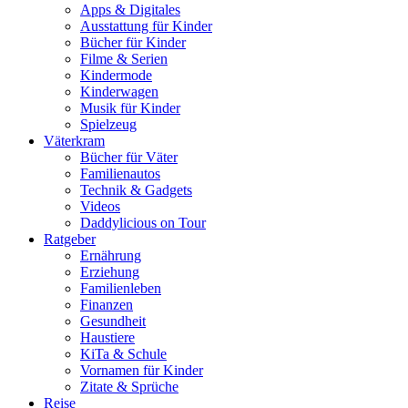
Apps & Digitales
Ausstattung für Kinder
Bücher für Kinder
Filme & Serien
Kindermode
Kinderwagen
Musik für Kinder
Spielzeug
Väterkram
Bücher für Väter
Familienautos
Technik & Gadgets
Videos
Daddylicious on Tour
Ratgeber
Ernährung
Erziehung
Familienleben
Finanzen
Gesundheit
Haustiere
KiTa & Schule
Vornamen für Kinder
Zitate & Sprüche
Reise