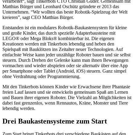
verarbeitet“, sagt Tinkerbots CTO Christian Guder. Gemeinsam mit
Matthias Bürger und Leonhard Oschütz gründete er 2013 das
Unternehmen. “Wir wollten das beste Robotik-Spielzeug der Welt
kreieren”, sagt CEO Matthias Bürger.
Entstanden ist ein modulares Robotik-Baukastensystem für kleine
und große Kinder, das durch spezielle Adapterbausteine mit
LEGO® oder Mega Bloks® kombinierbar ist. Die eigenen
Kreationen werden mit Tinkerbots lebendig und heben den
Spielspaß mit Bauklötzen ins Zeitalter neuer Technologien. Auf
einfachste Weise kann jeder unzählige Roboter bauen und sie selbst
steuern. Durch Drehen der Gelenke kann man ihnen Bewegungen
vormachen und wieder abspielen oder sie alternativ über eine App
per Smartphone oder Tablet (Android, iOS) steuern. Ganz simpel
ohne Verdrahtung oder Programmierung.
Mit den Tinkerbots können Kinder wie Erwachsene ihrer Phantasie
freien Lauf lassen und sie entwickeln gemeinsam Spaß am Lernen
und Bauen ihrer eigenen Roboter. Die Vielzahl an Möglichkeiten ist
dabei fast grenzenlos, wenn Rennautos, Kräne, Monster und Tiere
lebendig werden.
Drei Baukastensysteme zum Start
Zum Start bringt Tinkerbots drei verschiedene Baukästen auf den