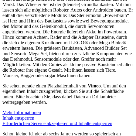
Markt. Das Wheeler Set ist der (kleinste) Grundbaukasten. Mit ihm
lassen sich alle möglichen Roboter, Autos oder Androiden bauen. Er
enthält drei verschiedene Module: Das Steuermodul „Powerbrain“
ist Herz und Hirn des Baukastens sowie zwei Bewegungsmodule,
den Motor und das Gelenkmodul, die durch Servomotoren
angetrieben werden. Die Energie liefert ein Akku im Powerbrain.
Hinzu kommen Achsen, Räder und die Adapter-Bausteine, durch
die sich die eigenen Kreationen mit LEGO® oder Mega Bloks®
erweitern lassen. Die größeren Baukästen, Advanced Builder Set
und Sensoric Mega Set, bieten durch zusätzliche Komponenten wie
das Drehmodul, Sensormodule oder den Greifer noch mehr
Möglichkeiten. Mit den Cubies als kleine passive Bausteine erhalten
die Roboter ihre eigene Gestalt. Mit ihnen lassen sich Tiere,
Monster, Bagger oder sogar Maschinen bauen.
Sie sehen gerade einen Platzhalterinhalt von
Vimeo
. Um auf den
eigentlichen Inhalt zuzugreifen, klicken Sie auf die Schaltfläche
unten. Bitte beachten Sie, dass dabei Daten an Drittanbieter
weitergegeben werden.
Mehr Informationen
Inhalt entsperren
Erforderlichen Service akzeptieren und Inhalte entsperren
Schon kleine Kinder ab sechs Jahren werden so spielerisch an