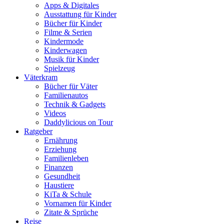
Apps & Digitales
Ausstattung für Kinder
Bücher für Kinder
Filme & Serien
Kindermode
Kinderwagen
Musik für Kinder
Spielzeug
Väterkram
Bücher für Väter
Familienautos
Technik & Gadgets
Videos
Daddylicious on Tour
Ratgeber
Ernährung
Erziehung
Familienleben
Finanzen
Gesundheit
Haustiere
KiTa & Schule
Vornamen für Kinder
Zitate & Sprüche
Reise