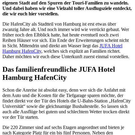
eigenen Stadt auf den Spuren der Touri-Familien zu wandeln.
Und dabei haben wir eine Vielzahl toller Ausflugsziele entdeckt,
die wir euch hier vorstellen.
Die HafenCity als Stadtteil von Hamburg ist erst etwas über
zwanzig Jahre alt. Und noch immer wird wie verrückt gebaut. Wer
früher noch den Elbblick hatte, hat heute eventuell noch zwei
Reihen Häuser vor sich. Ein Ende der Erweiterungen scheint nicht
in Sicht. Mittendrin und direkt am Wasser liegt das
JUFA Hotel
Hamburg HafenCity
, welches sich explizit an Familien richtet.
Daher möchten wir euch diese Unterkunft zuerst einmal vorstellen.
Das familienfreundliche JUFA Hotel
Hamburg HafenCity
Schon die Anreise ist absolut easy, denn wer sich die Anfahrt mit
dem Auto und die Kosten für die Tiefgarage sparen möchte, der
findet direkt vor der Tür des Hotels die U-Bahn-Station „HafenCity
Universität“ sowie die gleichnamige Bushaltestelle. So lassen sich
auch alle Ausflüge bei gutem und schlechtem Wetter trocken direkt
vor der Tür starten.
Die 220 Zimmer sind auf sechs Etagen angeordnet und bieten je
nach Kategorie Platz für ein bis fünf Personen. Neben den