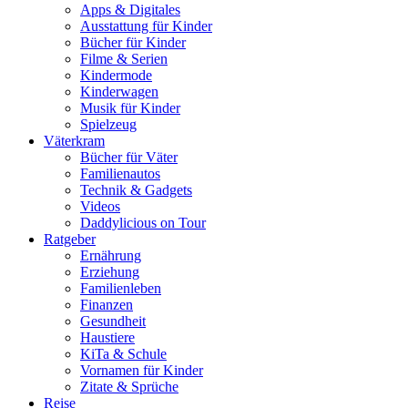
Apps & Digitales
Ausstattung für Kinder
Bücher für Kinder
Filme & Serien
Kindermode
Kinderwagen
Musik für Kinder
Spielzeug
Väterkram
Bücher für Väter
Familienautos
Technik & Gadgets
Videos
Daddylicious on Tour
Ratgeber
Ernährung
Erziehung
Familienleben
Finanzen
Gesundheit
Haustiere
KiTa & Schule
Vornamen für Kinder
Zitate & Sprüche
Reise