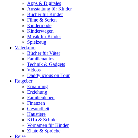
Apps & Digitales
Ausstattung für Kinder
Bücher für Kinder
Filme & Serien
Kindermode
Kinderwagen
Musik für Kinder
Spielzeug
Väterkram
Bücher für Väter
Familienautos
Technik & Gadgets
Videos
Daddylicious on Tour
Ratgeber
Ernährung
Erziehung
Familienleben
Finanzen
Gesundheit
Haustiere
KiTa & Schule
Vornamen für Kinder
Zitate & Sprüche
Reise